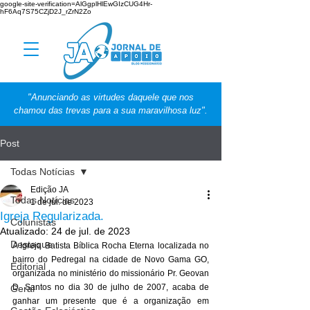
google-site-verification=AlGgplHlEwGIzCUG4Hr-
hF6Aq7S75CZjD2J_rZrN2Zo
"Anunciando as virtudes daquele que nos
chamou das trevas para a sua maravilhosa luz".
Post
Todas Notícias
Edição JA
Todas Notícias
1 de jul. de 2023
Igreja Regularizada.
Colunistas
Atualizado:
24 de jul. de 2023
Destaque
A Igreja Batista Bíblica Rocha Eterna localizada no 
bairro do Pedregal na cidade de Novo Gama GO, 
Editorial
organizada no ministério do missionário Pr. Geovan 
D. Santos no dia 30 de julho de 2007, acaba de 
Geral
ganhar um presente que é a organização em 