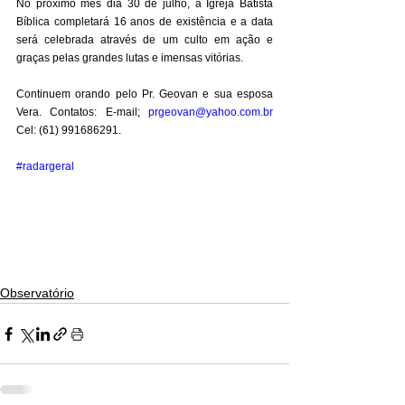
No próximo mês dia 30 de julho, a Igreja Batista 
Bíblica completará 16 anos de existência e a data 
será celebrada através de um culto em ação e 
graças pelas grandes lutas e imensas vitórias. 
Continuem orando pelo Pr. Geovan e sua esposa 
Vera. Contatos: E-mail; 
prgeovan@yahoo.com.br
Cel: (61) 991686291.
#radargeral
Observatório