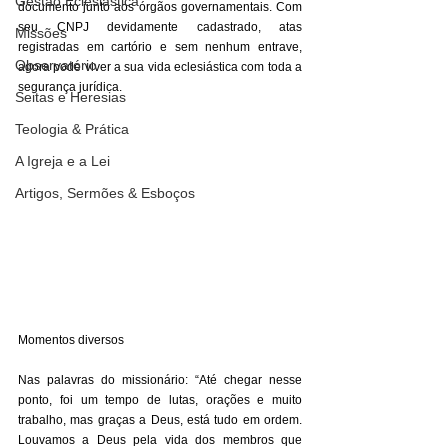
Gestão Eclesiástica
documento junto aos órgãos governamentais. Com 
seu CNPJ devidamente cadastrado, atas 
Missões
registradas em cartório e sem nenhum entrave, 
Observatório
agora pode viver a sua vida eclesiástica com toda a 
segurança jurídica. 
Seitas e Heresias
Teologia & Prática
A Igreja e a Lei
Artigos, Sermões & Esboços
Momentos diversos
Nas palavras do missionário: “Até chegar nesse 
ponto, foi um tempo de lutas, orações e muito 
trabalho, mas graças a Deus, está tudo em ordem. 
Louvamos a Deus pela vida dos membros que 