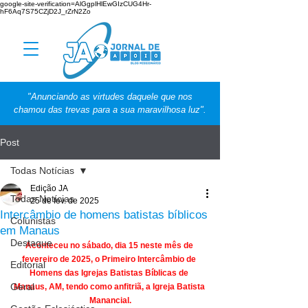
google-site-verification=AlGgplHlEwGIzCUG4Hr-
hF6Aq7S75CZjD2J_rZrN2Zo
"Anunciando as virtudes daquele que nos
chamou das trevas para a sua maravilhosa luz".
Post
Todas Notícias
Edição JA
Todas Notícias
25 de fev. de 2025
Intercâmbio de homens batistas bíblicos
Colunistas
em Manaus
Destaque
Aconteceu no sábado, dia 15 neste mês de 
fevereiro de 2025, o Primeiro Intercâmbio de 
Editorial
Homens das Igrejas Batistas Bíblicas de 
Geral
Manaus, AM, tendo como anfitriã, a Igreja Batista 
Manancial.