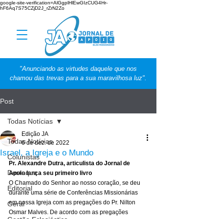
google-site-verification=AlGgplHlEwGIzCUG4Hr-
hF6Aq7S75CZjD2J_rZrN2Zo
"Anunciando as virtudes daquele que nos
chamou das trevas para a sua maravilhosa luz".
Post
Todas Notícias
Edição JA
Todas Notícias
6 de dez. de 2022
Israel, a Igreja e o Mundo
Colunistas
Pr. Alexandre Dutra, articulista do Jornal de 
Destaque
Apoio lança seu primeiro livro
O Chamado do Senhor ao nosso coração, se deu 
Editorial
durante uma série de Conferências Missionárias 
em nossa Igreja com as pregações do Pr. Nilton 
Geral
Osmar Malves. De acordo com as pregações 