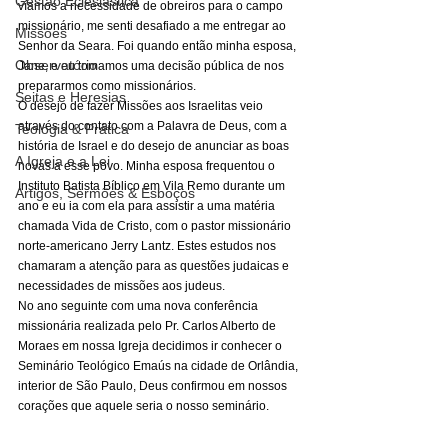
Gestão Eclesiástica
víamos a necessidade de obreiros para o campo 
missionário, me senti desafiado a me entregar ao 
Missões
Senhor da Seara. Foi quando então minha esposa, 
Observatório
Jane, e eu tomamos uma decisão pública de nos 
prepararmos como missionários. 
Seitas e Heresias
O desejo de fazer Missões aos Israelitas veio 
através do contato com a Palavra de Deus, com a 
Teologia & Prática
história de Israel e do desejo de anunciar as boas 
A Igreja e a Lei
novas a esse povo. Minha esposa frequentou o 
Instituto Batista Bíblico em Vila Remo durante um 
Artigos, Sermões & Esboços
ano e eu ia com ela para assistir a uma matéria 
chamada Vida de Cristo, com o pastor missionário 
norte-americano Jerry Lantz. Estes estudos nos 
chamaram a atenção para as questões judaicas e 
necessidades de missões aos judeus. 
No ano seguinte com uma nova conferência 
missionária realizada pelo Pr. Carlos Alberto de 
Moraes em nossa Igreja decidimos ir conhecer o 
Seminário Teológico Emaús na cidade de Orlândia, 
interior de São Paulo, Deus confirmou em nossos 
corações que aquele seria o nosso seminário. 