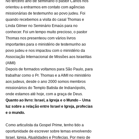
No terceiro ano de seminário o pastor Carlos nos 
orientou a entrarmos em contato com agências 
missionárias de testemunho ao povo judeu. Foi 
quando recebemos a visita do casal Thomas e 
Linda Gilmer no Seminário Emaús para no 
conhecer. Foi um tempo muito precioso, o pastor 
Thomas nos presenteou com vários livros 
importantes para o ministério de testemunho ao 
povo judeu e nos impactou com o ministério da 
Associação Internacional de Missões aos Israelitas 
(AIMI) 
Depois de formados voltamos para São Paulo, para 
trabalhar como o Pr. Thomas e a AIMI no ministério 
aos judeus, desde o ano 2000 somos membros 
missionários do Templo Batista de Indianópolis, 
onde estamos até hoje, com a graça de Deus. 
Quanto ao livro: Israel, a Igreja e o Mundo – Uma 
luz sobre a relação entre Israel e Igreja, profecias 
e o mundo.
Como articulista da Gospel Prime, tenho tido a 
oportunidade de escrever sobre temas envolvendo 
Israel, Igreja, Atualidades e Profecias. Por meio de 