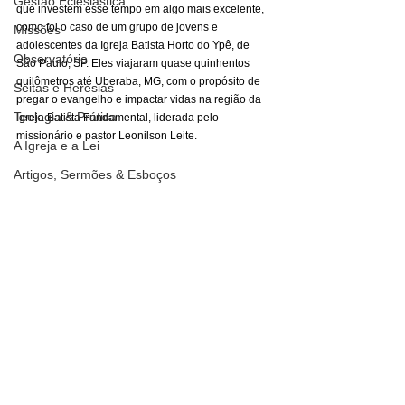
Gestão Eclesiástica
que investem esse tempo em algo mais excelente, 
como foi o caso de um grupo de jovens e 
Missões
adolescentes da Igreja Batista Horto do Ypê, de 
Observatório
São Paulo, SP. Eles viajaram quase quinhentos 
quilômetros até Uberaba, MG, com o propósito de 
Seitas e Heresias
pregar o evangelho e impactar vidas na região da 
Teologia & Prática
Igreja Batista Fundamental, liderada pelo 
missionário e pastor Leonilson Leite.
A Igreja e a Lei
Artigos, Sermões & Esboços