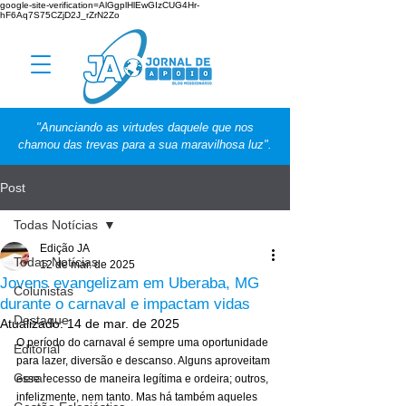
google-site-verification=AlGgplHlEwGIzCUG4Hr-
hF6Aq7S75CZjD2J_rZrN2Zo
"Anunciando as virtudes daquele que nos
chamou das trevas para a sua maravilhosa luz".
Post
Todas Notícias
Edição JA
Todas Notícias
12 de mar. de 2025
Jovens evangelizam em Uberaba, MG
Colunistas
durante o carnaval e impactam vidas
Destaque
Atualizado:
14 de mar. de 2025
O período do carnaval é sempre uma oportunidade 
Editorial
para lazer, diversão e descanso. Alguns aproveitam 
Geral
esse recesso de maneira legítima e ordeira; outros, 
infelizmente, nem tanto. Mas há também aqueles 