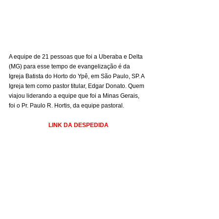
A equipe de 21 pessoas que foi a Uberaba e Delta 
(MG) para esse tempo de evangelização é da 
Igreja Batista do Horto do Ypê, em São Paulo, SP. A 
Igreja tem como pastor titular, Edgar Donato. Quem 
viajou liderando a equipe que foi a Minas Gerais, 
foi o Pr. Paulo R. Hortis, da equipe pastoral.
LINK DA DESPEDIDA
https://www.facebook.com/share/v/1A72sBj4PD/
Destaque
Missões