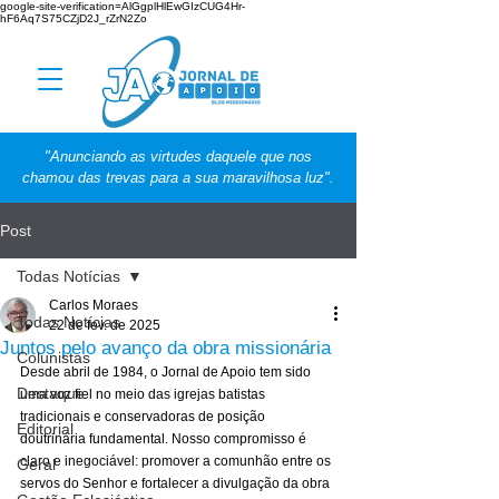
google-site-verification=AlGgplHlEwGIzCUG4Hr-
hF6Aq7S75CZjD2J_rZrN2Zo
"Anunciando as virtudes daquele que nos
chamou das trevas para a sua maravilhosa luz".
Post
Todas Notícias
Carlos Moraes
Todas Notícias
22 de fev. de 2025
Juntos pelo avanço da obra missionária
Colunistas
Desde abril de 1984, o Jornal de Apoio tem sido 
Destaque
uma voz fiel no meio das igrejas batistas 
tradicionais e conservadoras de posição 
Editorial
doutrinária fundamental. Nosso compromisso é 
claro e inegociável: promover a comunhão entre os 
Geral
servos do Senhor e fortalecer a divulgação da obra 