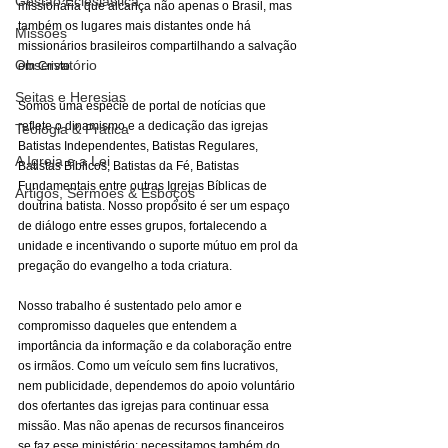
Gestão Eclesiástica
missionária que alcança não apenas o Brasil, mas 
também os lugares mais distantes onde há 
Missões
missionários brasileiros compartilhando a salvação 
Observatório
em Cristo.
Seitas e Heresias
Somos uma espécie de portal de notícias que 
reflete o dinamismo e a dedicação das igrejas 
Teologia & Prática
Batistas Independentes, Batistas Regulares, 
A Igreja e a Lei
Batistas Bíblicos, Batistas da Fé, Batistas 
Fundamentais entre outras Igrejas Bíblicas de 
Artigos, Sermões & Esboços
doutrina batista. Nosso propósito é ser um espaço 
de diálogo entre esses grupos, fortalecendo a 
unidade e incentivando o suporte mútuo em prol da 
pregação do evangelho a toda criatura.
Nosso trabalho é sustentado pelo amor e 
compromisso daqueles que entendem a 
importância da informação e da colaboração entre 
os irmãos. Como um veículo sem fins lucrativos, 
nem publicidade, dependemos do apoio voluntário 
dos ofertantes das igrejas para continuar essa 
missão. Mas não apenas de recursos financeiros 
se faz esse ministério: necessitamos também do 