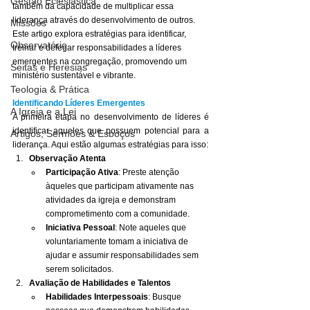
Gestão Eclesiástica
também da capacidade de multiplicar essa 
liderança através do desenvolvimento de outros. 
Missões
Este artigo explora estratégias para identificar, 
Observatório
treinar e delegar responsabilidades a líderes 
emergentes na congregação, promovendo um 
Seitas e Heresias
ministério sustentável e vibrante.
Teologia & Prática
Identificando Líderes Emergentes
A Igreja e a Lei
A primeira etapa no desenvolvimento de líderes é 
identificar aqueles que possuem potencial para a 
Artigos, Sermões & Esboços
liderança. Aqui estão algumas estratégias para isso:
Observação Atenta
Participação Ativa
: Preste atenção 
àqueles que participam ativamente nas 
atividades da igreja e demonstram 
comprometimento com a comunidade.
Iniciativa Pessoal
: Note aqueles que 
voluntariamente tomam a iniciativa de 
ajudar e assumir responsabilidades sem 
serem solicitados.
Avaliação de Habilidades e Talentos
Habilidades Interpessoais
: Busque 