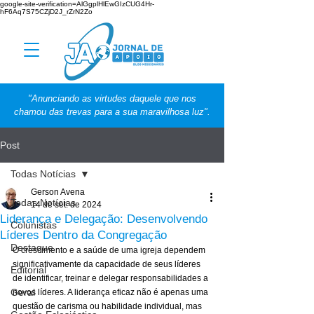
google-site-verification=AlGgplHlEwGIzCUG4Hr-
hF6Aq7S75CZjD2J_rZrN2Zo
"Anunciando as virtudes daquele que nos
chamou das trevas para a sua maravilhosa luz".
Post
Todas Notícias
Gerson Avena
Todas Notícias
14 de set. de 2024
Liderança e Delegação: Desenvolvendo
Colunistas
Líderes Dentro da Congregação
Destaque
O crescimento e a saúde de uma igreja dependem 
significativamente da capacidade de seus líderes 
Editorial
de identificar, treinar e delegar responsabilidades a 
Geral
novos líderes. A liderança eficaz não é apenas uma 
questão de carisma ou habilidade individual, mas 