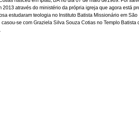
Cotias nasceu em Ipiaú, BA no dia 07 de maio de1989. Foi salv
2013 através do ministério da própria igreja que agora está p
osa estudaram teologia no Instituto Batista Missionário em São
 casou-se com Graziela Silva Souza Cotias no Templo Batista d
.