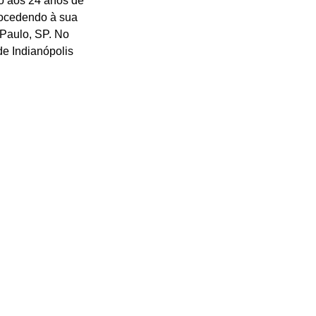
o aos 24 anos de 
rocedendo à sua 
 Paulo, SP. No 
e Indianópolis 