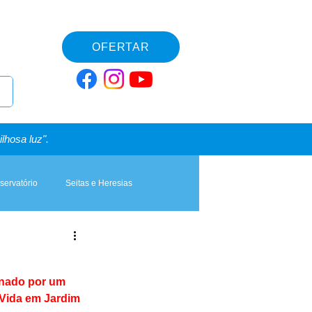
OFERTAR
lhosa luz".
servatório
Seitas e Heresias
inado por um 
 Vida em Jardim 