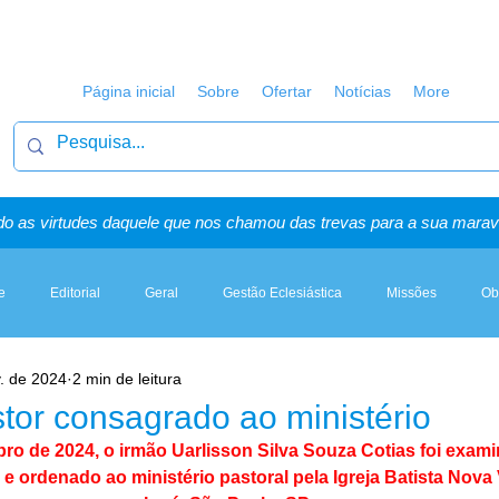
Página inicial
Sobre
Ofertar
Notícias
More
o as virtudes daquele que nos chamou das trevas para a sua maravi
e
Editorial
Geral
Gestão Eclesiástica
Missões
Ob
. de 2024
2 min de leitura
Artigos, Sermões & Esboços
tor consagrado ao ministério
bro de 2024, o irmão Uarlisson Silva Souza Cotias foi exam
 e ordenado ao ministério pastoral pela Igreja Batista Nova