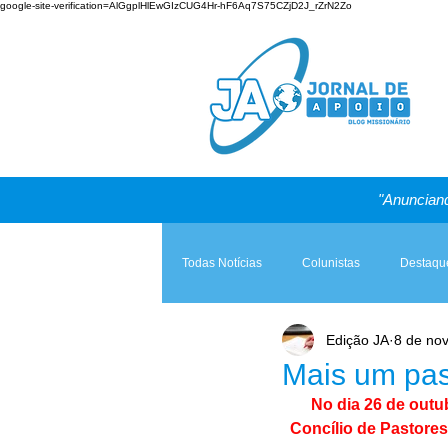
google-site-verification=AlGgplHlEwGIzCUG4Hr-hF6Aq7S75CZjD2J_rZrN2Zo
"Anunciand
Todas Notícias
Colunistas
Destaqu
Edição JA
8 de nov
Teologia & Prática
A Igreja e a Lei
Mais um pas
No dia 26 de outu
Concílio de Pastores