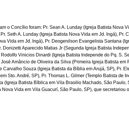
m o Concílio foram: Pr. Sean A. Lunday (Igreja Batista Nova Vi
, Pr. Seth A. Lunday (Igreja Batista Nova Vida em Jd. Ingá), Pr. 
ova Vida em Jd. Ingá), Pr. Deogenilson Evangelista Santana (Igr
r. Donizetti Aparecido Matias Jr (Segunda Igreja Batista Indepe
. Rodolfo Vinicios Dinardi (Igreja Batista Independe do Pq. S. S
. José Amâncio de Oliveira da Silva (Primeira Igreja Batista em P
e Carvalho Souza (Igreja Batista da Bíblia em Arujá, SP), Pr. Ele
 em Sto. André, SP), Pr. Thomas L. Gilmer (Templo Batista de In
ta (Igreja Batista Bíblica em Vila Brasilio Machado, São Paulo, S
ta Nova Vida em Vila Guacurí, São Paulo, SP), que secretariou o