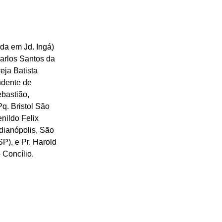
da em Jd. Ingá) 
Carlos Santos da 
eja Batista 
ndente de 
ebastião, 
q. Bristol São 
nildo Felix 
dianópolis, São 
P), e Pr. Harold 
 Concílio.