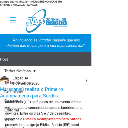
google-site-verification=AlGgplHlEwGIzCUG4Hr-
hF6Aq7S75CZjD2J_rZrN2Zo
"Anunciando as virtudes daquele que nos
chamou das trevas para a sua maravilhosa luz".
Post
Todas Notícias
Edição JA
Todas Notícias
2 de set. de 2025
Maracanaú realiza o Primeiro
Colunistas
Acampamento para Surdos
Destaque
Maracanaú (CE) será palco de um evento inédito 
voltado para a comunidade surda e também para 
Editorial
ouvintes. Entre os dias 5 e 7 de dezembro, 
Geral
acontece o 
Pimeiro Acampamento para Surdos
, 
promovido pela Igreja Bíblica Batista (IBB) local.