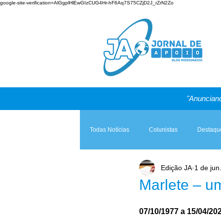
google-site-verification=AlGgplHlEwGIzCUG4Hr-hF6Aq7S75CZjD2J_rZrN2Zo
"Anunciand
Todas Notícias
Colunistas
Destaqu
Edição JA
1 de jun
Teologia & Prática
A Igreja e a Lei
Marlete – u
07/10/1977 a 15/04/20