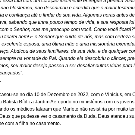
u essa luta com um coração totalmente entregue à perfeita vont
 não blasfemou, não desanimou e acredito que o maior testemu
ria e confiança até o findar de sua vida. Algumas horas antes de
ava, sabendo que tinha pouco tempo de vida, e sua resposta foi
u com o Senhor, mas me preocupo com você. Como você ficará?’
‘Eu ficarei bem! É o Senhor que cuida de nós, mas com certeza se
ma excelente esposa, uma ótima mãe e uma missionária exemplar 
iço. Abdicou de seus familiares, de sua vida, e de qualquer con
r sempre na vontade do Pai. Quando ela descobriu o câncer, pre
mos, seu maior desejo passou a ser desafiar outras vidas para 
lcançados
”. 
a
casou-se no dia 10 de Dezembro de 2022, com o Vinicius, em 
a Batista Bíblica Jardim Aeroporto no ministérios com os jovens.
do os médicos falaram que Marlete não resistiria por muito te
 Deus que pudesse ver o casamento da Duda. Deus atendeu su
se com a filha no casamento. 