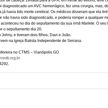
 dor de cabeça. Levada para a UPA, em frente ao velório, teve c
i diagnosticado um AVC hemorrágico, fez uma cirurgia, mas, d
já havia tido morte cerebral. Os médicos disseram que ela ti
 não havia sido diagnosticado, e poderia romper a qualquer m
 aconteceu no dia do sepultamento da sua irmã Marlete. O seu f
 e o sepultamento dia 20. 
Johny, e tiveram dois filhos, Davi e João. 
rvem na Igreja Batista Independente de Serrana. 
 Moreira no CTMS – Vianópolis GO 
mntb.org.br
4292.