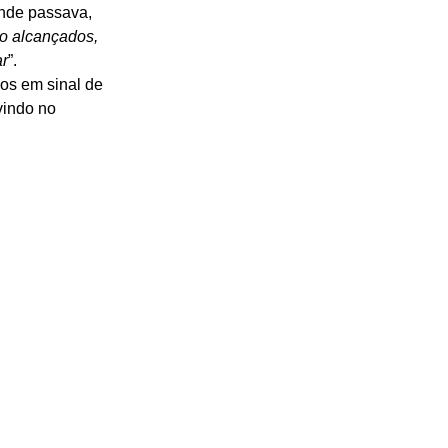
onde passava, 
o alcançados, 
ar
”. 
dos em sinal de 
vindo no 