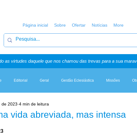
Página inicial
Sobre
Ofertar
Notícias
More
o as virtudes daquele que nos chamou das trevas para a sua maravi
e
Editorial
Geral
Gestão Eclesiástica
Missões
Ob
. de 2023
4 min de leitura
Artigos, Sermões & Esboços
ma vida abreviada, mas intensa
23