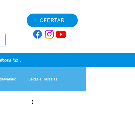
OFERTAR
lhosa luz".
servatório
Seitas e Heresias