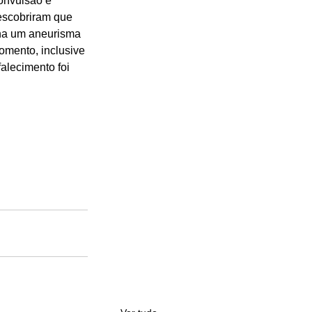
onvulsão e 
escobriram que 
nha um aneurisma 
omento, inclusive 
alecimento foi 