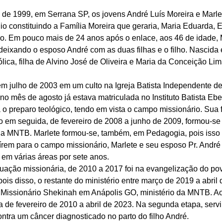
de 1999, em Serrana SP, os jovens André Luís Moreira e Marle
 constituindo a Família Moreira que geraria, Maria Eduarda, Es
ho. Em pouco mais de 24 anos após o enlace, aos 46 de idade, Ma
 deixando o esposo André com as duas filhas e o filho. Nascida
lica, filha de Alvino José de Oliveira e Maria da Conceição Lim
em julho de 2003 em um culto na Igreja Batista Independente d
no mês de agosto já estava matriculada no Instituto Batista Eb
 o preparo teológico, tendo em vista o campo missionário. Sua 
 em seguida, de fevereiro de 2008 a junho de 2009, formou-se p
a MNTB. Marlete formou-se, também, em Pedagogia, pois isso 
írem para o campo missionário, Marlete e seu esposo Pr. André
 em várias áreas por sete anos. 
uação missionária, de 2010 a 2017 foi na evangelização do pov
is disso, o restante do ministério entre março de 2019 a abril 
Missionário Shekinah em Anápolis GO, ministério da MNTB. Ao 
a de fevereiro de 2010 a abril de 2023. Na segunda etapa, serv
ontra um câncer diagnosticado no parto do filho André. 