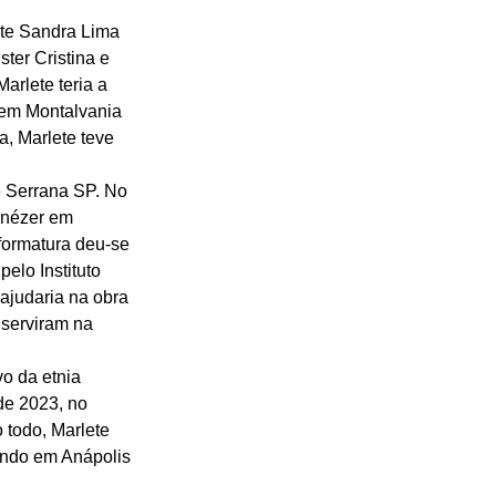
te Sandra Lima 
ter Cristina e 
rlete teria a 
 em Montalvania 
a, Marlete teve 
e Serrana SP. No 
enézer em 
formatura deu-se 
elo Instituto 
ajudaria na obra 
 serviram na 
o da etnia 
de 2023, no 
todo, Marlete 
indo em Anápolis 