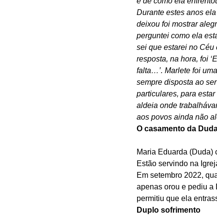
e de como ela enfrento
Durante estes anos ela
deixou foi mostrar aleg
perguntei como ela est
sei que estarei no Cé
resposta, na hora, foi 
falta…’. Marlete foi u
sempre disposta ao serv
particulares, para esta
aldeia onde trabalháva
aos povos ainda não a
O casamento da Dud
Maria Eduarda (Duda) 
Estão servindo na Igrej
Em setembro 2022, quan
apenas orou e pediu a
permitiu que ela entras
Duplo sofrimento