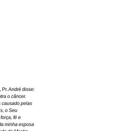
Pr. André disse: 
ra o câncer. 
s causado pelas 
s, o Seu 
orça, fé e 
 da minha esposa 