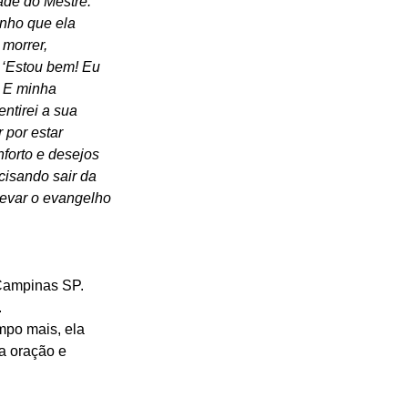
ade do Mestre. 
nho que ela 
 morrer, 
 ‘Estou bem! Eu 
 E minha 
ntirei a sua 
por estar 
forto e desejos 
cisando sair da 
levar o evangelho 
Campinas SP. 
 
mpo mais, ela 
a oração e 