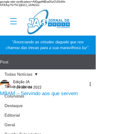
google-site-verification=AlGgplHlEwGIzCUG4Hr-
hF6Aq7S75CZjD2J_rZrN2Zo
"Anunciando as virtudes daquele que nos
chamou das trevas para a sua maravilhosa luz".
Post
Todas Notícias
Edição JA
Todas Notícias
7 de abr. de 2022
MBAM – Servindo aos que servem
Colunistas
Destaque
Editorial
Geral