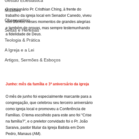
Gestão Eclesiástica
O missionário Pr. Cristhian Ching, à frente do 
Missões
trabalho da igreja local em Senador Canedo, viveu 
Observatório
nos últimos meses momentos de grandes alegrias 
e também de provas, mas sempre testemunhando 
Seitas e Heresias
a fidelidade de Deus.
Teologia & Prática
A Igreja e a Lei
Artigos, Sermões & Esboços
Junho: mês da família e 3º aniversário da igreja
O mês de junho foi especialmente marcante para a 
congregação, que celebrou seu terceiro aniversário 
como igreja local e promoveu a Conferência de 
Famílias. O tema escolhido para este ano foi “Crise 
na família?”, e o preletor convidado foi o Pr. João 
Saraiva, pastor titular da Igreja Batista em Dom 
Pedro, Manaus (AM).