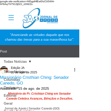
google-site-verification=AlGgplHlEwGIzCUG4Hr-
hF6Aq7S75CZjD2J_rZrN2Zo
"Anunciando as virtudes daquele que nos
chamou das trevas para a sua maravilhosa luz".
Post
Todas Notícias
Edição JA
Todas Notícias
10 de ago. de 2025
Missionário Cristhian Ching: Senador
Colunistas
Canedo, GO
Destaque
Atualizado:
15 de ago. de 2025
Ministério do Pr. Cristhian Ching em Senador 
Editorial
Canedo Celebra Avanços, Bênçãos e Desafios.
Geral
Jornal de Apoio | Senador Canedo (GO) 