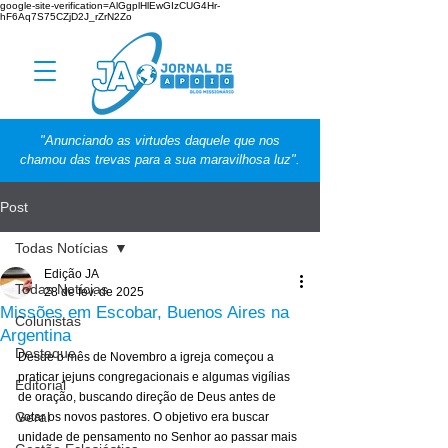
google-site-verification=AlGgplHlEwGIzCUG4Hr-
hF6Aq7S75CZjD2J_rZrN2Zo
"Anunciando as virtudes daquele que nos
chamou das trevas para a sua maravilhosa luz".
Post
Todas Notícias
Edição JA
Todas Notícias
28 de fev. de 2025
Missões em Escobar, Buenos Aires na
Colunistas
Argentina
Destaque
Desde o mês de Novembro a igreja começou a 
praticar jejuns congregacionais e algumas vigílias 
Editorial
de oração, buscando direção de Deus antes de 
Geral
votar os novos pastores. O objetivo era buscar 
unidade de pensamento no Senhor ao passar mais 