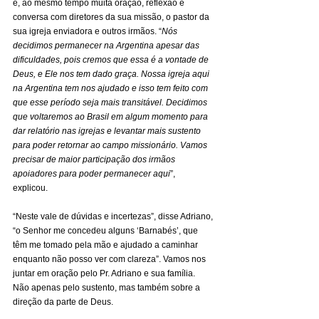
e, ao mesmo tempo muita oração, reflexão e 
conversa com diretores da sua missão, o pastor da 
sua igreja enviadora e outros irmãos. “
Nós 
decidimos permanecer na Argentina apesar das 
dificuldades, pois cremos que essa é a vontade de 
Deus, e Ele nos tem dado graça. Nossa igreja aqui 
na Argentina tem nos ajudado e isso tem feito com 
que esse período seja mais transitável. Decidimos 
que voltaremos ao Brasil em algum momento para 
dar relatório nas igrejas e levantar mais sustento 
para poder retornar ao campo missionário. Vamos 
precisar de maior participação dos irmãos 
apoiadores para poder permanecer aqui
”, 
explicou.     
“Neste vale de dúvidas e incertezas”, disse Adriano, 
“o Senhor me concedeu alguns ‘Barnabés’, que 
têm me tomado pela mão e ajudado a caminhar 
enquanto não posso ver com clareza”. Vamos nos 
juntar em oração pelo Pr. Adriano e sua família. 
Não apenas pelo sustento, mas também sobre a 
direção da parte de Deus.