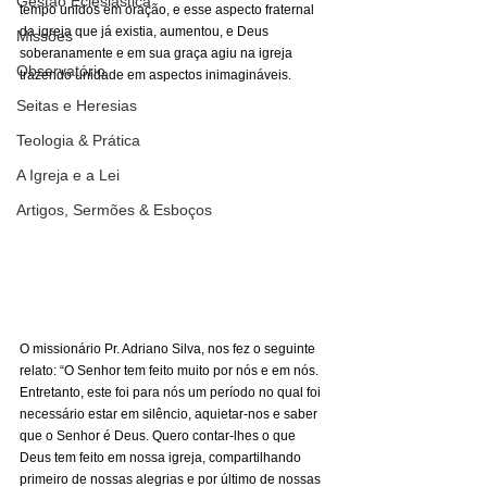
Gestão Eclesiástica
tempo unidos em oração, e esse aspecto fraternal 
da igreja que já existia, aumentou, e Deus 
Missões
soberanamente e em sua graça agiu na igreja 
Observatório
trazendo unidade em aspectos inimagináveis.
Seitas e Heresias
Teologia & Prática
A Igreja e a Lei
Artigos, Sermões & Esboços
O missionário Pr. Adriano Silva, nos fez o seguinte 
relato: “O Senhor tem feito muito por nós e em nós. 
Entretanto, este foi para nós um período no qual foi 
necessário estar em silêncio, aquietar-nos e saber 
que o Senhor é Deus. Quero contar-lhes o que 
Deus tem feito em nossa igreja, compartilhando 
primeiro de nossas alegrias e por último de nossas 