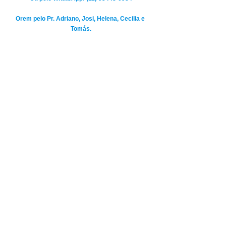
Orem pelo Pr. Adriano, Josi, Helena, Cecilia e 
Tomás.
Destaque
Observatório
Ver tudo
Posts recentes