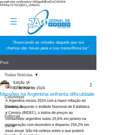
google-site-verification=AlGgplHlEwGIzCUG4Hr-
hF6Aq7S75CZjD2J_rZrN2Zo
"Anunciando as virtudes daquele que nos
chamou das trevas para a sua maravilhosa luz".
Post
Todas Notícias
Edição JA
Todas Notícias
13 de mar. de 2024
Missões na Argentina enfrenta dificuldade
Colunistas
A Argentina iniciou 2024 com a maior inflação do 
Destaque
planeta. Segundo o Instituto Nacional de Estatística 
e Censos (INDEC), o índice de preços ao 
Editorial
consumidor argentino subiu 20,6% em janeiro na 
comparação com dezembro e disparou 254,2% em 
Geral
base anual. Não há certeza sobre o que poderá 