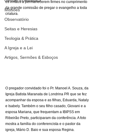
Gestão Eclesiástica
os irmãos a permanecerem firmes no cumprimento 
da grande comissão de pregar o evangelho a toda 
Missões
criatura.
Observatório
Seitas e Heresias
Teologia & Prática
A Igreja e a Lei
Artigos, Sermões & Esboços
O pregador convidado foi o Pr. Manoel A. Souza, da 
Igreja Batista Maranata de Londrina PR que se fez 
acompanhar da esposa e as filhas, Eduarda, Nataly 
e Isabely. Também o seu filho casado, Giovani e a 
esposa Mariana, que frequentam a IBIPSS em 
Ribeirão Preto, participaram da conferência. A foto 
mostra a família do conferencista e o pastor da 
igreja, Mário D. Baio e sua esposa Regina.