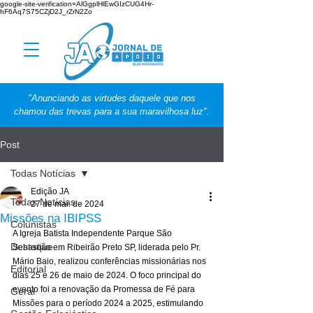
google-site-verification=AlGgplHlEwGIzCUG4Hr-
hF6Aq7S75CZjD2J_rZrN2Zo
"Anunciando as virtudes daquele que nos
chamou das trevas para a sua maravilhosa luz".
Post
Todas Notícias
Edição JA
Todas Notícias
27 de mai. de 2024
Missões na IBIPSS
Colunistas
A Igreja Batista Independente Parque São 
Destaque
Sebastião em Ribeirão Preto SP, liderada pelo Pr. 
Mário Baio, realizou conferências missionárias nos 
Editorial
dias 25 e 26 de maio de 2024. O foco principal do 
evento foi a renovação da Promessa de Fé para 
Geral
Missões para o período 2024 a 2025, estimulando 