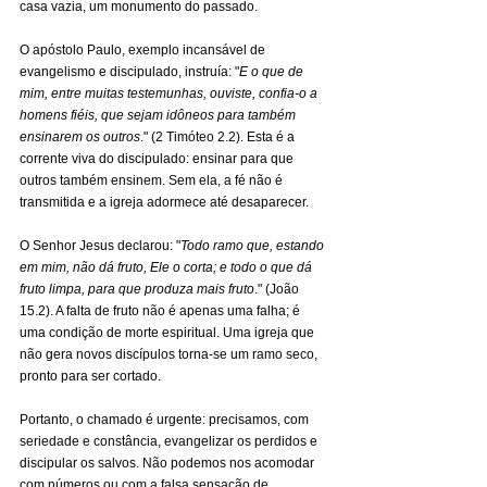
casa vazia, um monumento do passado.
O apóstolo Paulo, exemplo incansável de 
evangelismo e discipulado, instruía: "
E o que de 
mim, entre muitas testemunhas, ouviste, confia-o a 
homens fiéis, que sejam idôneos para também 
ensinarem os outros
." (2 Timóteo 2.2). Esta é a 
corrente viva do discipulado: ensinar para que 
outros também ensinem. Sem ela, a fé não é 
transmitida e a igreja adormece até desaparecer.
O Senhor Jesus declarou: "
Todo ramo que, estando 
em mim, não dá fruto, Ele o corta; e todo o que dá 
fruto limpa, para que produza mais fruto
." (João 
15.2). A falta de fruto não é apenas uma falha; é 
uma condição de morte espiritual. Uma igreja que 
não gera novos discípulos torna-se um ramo seco, 
pronto para ser cortado.
Portanto, o chamado é urgente: precisamos, com 
seriedade e constância, evangelizar os perdidos e 
discipular os salvos. Não podemos nos acomodar 
com números ou com a falsa sensação de 