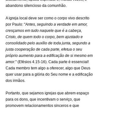
abandono silencioso da comunhão.
A igreja local deve ser como o corpo vivo descrito 
por Paulo: "
Antes, seguindo a verdade em amor, 
cresçamos em tudo naquele que é a cabeça, 
Cristo, de quem todo o corpo, bem ajustado e 
consolidado pelo auxílio de toda junta, segundo a 
justa cooperação de cada parte, efetua o seu 
próprio aumento para a edificação de si mesmo em 
amor
." (Efésios 4.15-16). Cada parte é essencial! 
Cada membro tem algo a oferecer, algo que Deus 
quer usar para a glória do Seu nome e a edificação 
dos irmãos.
Portanto, que sejamos igrejas que abrem espaço 
para os dons, que incentivam o serviço, que 
promovem relacionamentos sinceros e que 
valorizam cada crente como instrumento precioso 
nas mãos do Senhor. Só assim seremos 
comunidades espiritualmente vivas, saudáveis e 
fortes para esta geração e para as que virão.