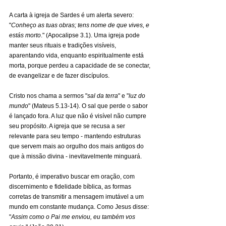
A carta à igreja de Sardes é um alerta severo: 
"
Conheço as tuas obras; tens nome de que vives, e 
estás morto
." (Apocalipse 3.1). Uma igreja pode 
manter seus rituais e tradições visíveis, 
aparentando vida, enquanto espiritualmente está 
morta, porque perdeu a capacidade de se conectar, 
de evangelizar e de fazer discípulos.
Cristo nos chama a sermos "
sal da terra
" e "
luz do 
mundo
" (Mateus 5.13-14). O sal que perde o sabor 
é lançado fora. A luz que não é visível não cumpre 
seu propósito. A igreja que se recusa a ser 
relevante para seu tempo - mantendo estruturas 
que servem mais ao orgulho dos mais antigos do 
que à missão divina - inevitavelmente minguará.
Portanto, é imperativo buscar em oração, com 
discernimento e fidelidade bíblica, as formas 
corretas de transmitir a mensagem imutável a um 
mundo em constante mudança. Como Jesus disse: 
"
Assim como o Pai me enviou, eu também vos 