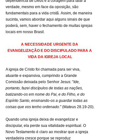
dependência de Deus e a coragem para falar a 
verdade, mesmo em face da oposição, são 
fundamentais para a vida cristã. Assim, de maneira 
sucinta, vamos abordar aqui alguns sinais de que 
poderá, sem, haver o fechamento de muitas igrejas 
locais em nosso Brasil.
A NECESSIDADE URGENTE DA 
EVANGELIZAÇÃO E DO DISCIPULADO PARA A 
VIDA DA IGREJA LOCAL
A igreja de Cristo foi chamada para ser viva, 
atuante e expansiva, cumprindo a Grande 
Comissão deixada pelo Senhor Jesus: "
Ide, 
portanto, fazei discípulos de todas as nações, 
batizando-os em nome do Pai, e do Filho, e do 
Espírito Santo, ensinando-os a guardar todas as 
coisas que vos tenho ordenado
." (Mateus 28.19-20).
Quando uma igreja deixa de evangelizar e 
discipular, ela perde sua vitalidade espiritual. O 
Novo Testamento é claro ao mostrar que a igreja 
verdadeira cresce porque se reproduz 