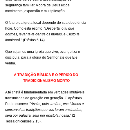
segurança familiar. A obra de Deus exige 
movimento, expansão e multiplicação.
O futuro da igreja local depende de sua obediência 
hoje. Como está escrito: "
Desperta, ó tu que 
dormes, levanta-te dentre os mortos, e Cristo te 
iluminará
." (Efésios 5.14).
Que sejamos uma igreja que vive, evangeliza e 
discipula, para a glória do Senhor até que Ele 
venha.
A TRADIÇÃO BÍBLICA E O PERIGO DO 
TRADICIONALISMO MORTO
A fé cristã é fundamentada em verdades imutáveis, 
transmitidas de geração em geração. O apóstolo 
Paulo escreve: "
Assim, pois, irmãos, estai firmes e 
conservai as tradições que vos foram ensinadas, 
seja por palavra, seja por epístola nossa.
" (2 
Tessalonicenses 2.15).