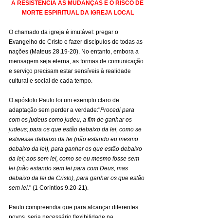
A RESISTÊNCIA ÀS MUDANÇAS E O RISCO DE 
MORTE ESPIRITUAL DA IGREJA LOCAL
O chamado da igreja é imutável: pregar o 
Evangelho de Cristo e fazer discípulos de todas as 
nações (Mateus 28.19-20). No entanto, embora a 
mensagem seja eterna, as formas de comunicação 
e serviço precisam estar sensíveis à realidade 
cultural e social de cada tempo.
O apóstolo Paulo foi um exemplo claro de 
adaptação sem perder a verdade:"
Procedi para 
com os judeus como judeu, a fim de ganhar os 
judeus; para os que estão debaixo da lei, como se 
estivesse debaixo da lei (não estando eu mesmo 
debaixo da lei), para ganhar os que estão debaixo 
da lei; aos sem lei, como se eu mesmo fosse sem 
lei (não estando sem lei para com Deus, mas 
debaixo da lei de Cristo), para ganhar os que estão 
sem lei
." (1 Coríntios 9.20-21).
Paulo compreendia que para alcançar diferentes 
povos, seria necessário flexibilidade na 