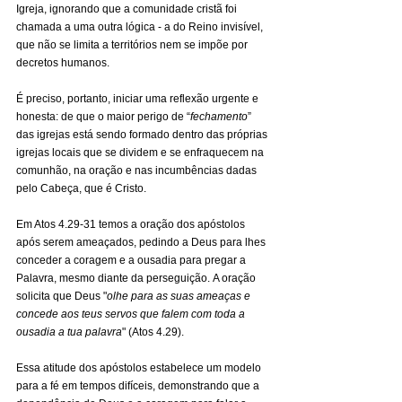
Igreja, ignorando que a comunidade cristã foi 
chamada a uma outra lógica - a do Reino invisível, 
que não se limita a territórios nem se impõe por 
decretos humanos.
É preciso, portanto, iniciar uma reflexão urgente e 
honesta: de que o maior perigo de “
fechamento
” 
das igrejas está sendo formado dentro das próprias 
igrejas locais que se dividem e se enfraquecem na 
comunhão, na oração e nas incumbências dadas 
pelo Cabeça, que é Cristo.
Em Atos 4.29-31 temos a oração dos apóstolos 
após serem ameaçados, pedindo a Deus para lhes 
conceder a coragem e a ousadia para pregar a 
Palavra, mesmo diante da perseguição. A oração 
solicita que Deus "
olhe para as suas ameaças e 
concede aos teus servos que falem com toda a 
ousadia a tua palavra
" (Atos 4.29).
Essa atitude dos apóstolos estabelece um modelo 
para a fé em tempos difíceis, demonstrando que a 