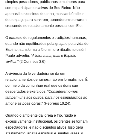
simples pescadores, publicanos e mulheres para 
serem participantes ativos de Seu Reino. Não 
apenas lhes ensinou doutrina, mas também lhes 
deu espaço para servirem, aprenderem e errarem - 
crescendo no relacionamento pessoal com Ele.
O excesso de regulamentos e tradições humanas, 
quando não equilibrados pela graça e pela vida do 
Espírito, transforma a fé em mero ritualismo estéril. 
Paulo advertiu: "
A letra mata, mas o Espírito 
vivifica
." (2 Coríntios 3.6).
A vivência da fé verdadeira se dá em 
relacionamentos genuínos, não em formalismos. É 
por meio da comunhão real que os dons são 
despertados e exercidos: "
Consideremo-nos 
também uns aos outros, para nos estimularmos ao 
amor e às boas obras
." (Hebreus 10.24).
Quando o ambiente da igreja é frio, rígido e 
excessivamente institucional, os crentes se tornam 
espectadores, e não discípulos ativos. Isso gera 
afastamento, apatia espiritual e, muitas vezes, o 