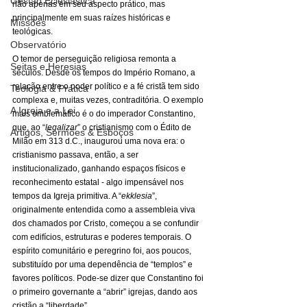
Gestão Eclesiástica
não apenas em seu aspecto prático, mas 
principalmente em suas raízes históricas e 
Missões
teológicas.
Observatório
O temor de perseguição religiosa remonta a 
Seitas e Heresias
séculos. Desde os tempos do Império Romano, a 
relação entre o poder político e a fé cristã tem sido 
Teologia & Prática
complexa e, muitas vezes, contraditória. O exemplo 
A Igreja e a Lei
mais emblemático é o do imperador Constantino, 
que, ao “
legalizar
” o cristianismo com o Édito de 
Artigos, Sermões & Esboços
Milão em 313 d.C., inaugurou uma nova era: o 
cristianismo passava, então, a ser 
institucionalizado, ganhando espaços físicos e 
reconhecimento estatal - algo impensável nos 
tempos da Igreja primitiva. A “
ekklesia
”, 
originalmente entendida como a assembleia viva 
dos chamados por Cristo, começou a se confundir 
com edifícios, estruturas e poderes temporais. O 
espírito comunitário e peregrino foi, aos poucos, 
substituído por uma dependência de “templos” e 
favores políticos. Pode-se dizer que Constantino foi 
o primeiro governante a “abrir” igrejas, dando aos 
cristão a “liberdade”.