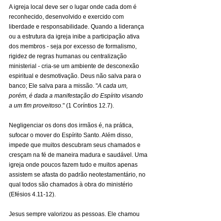
A igreja local deve ser o lugar onde cada dom é 
reconhecido, desenvolvido e exercido com 
liberdade e responsabilidade. Quando a liderança 
ou a estrutura da igreja inibe a participação ativa 
dos membros - seja por excesso de formalismo, 
rigidez de regras humanas ou centralização 
ministerial - cria-se um ambiente de desconexão 
espiritual e desmotivação. Deus não salva para o 
banco; Ele salva para a missão. "
A cada um, 
porém, é dada a manifestação do Espírito visando 
a um fim proveitoso
." (1 Coríntios 12.7).
Negligenciar os dons dos irmãos é, na prática, 
sufocar o mover do Espírito Santo. Além disso, 
impede que muitos descubram seus chamados e 
cresçam na fé de maneira madura e saudável. Uma 
igreja onde poucos fazem tudo e muitos apenas 
assistem se afasta do padrão neotestamentário, no 
qual todos são chamados à obra do ministério 
(Efésios 4.11-12).
Jesus sempre valorizou as pessoas. Ele chamou 