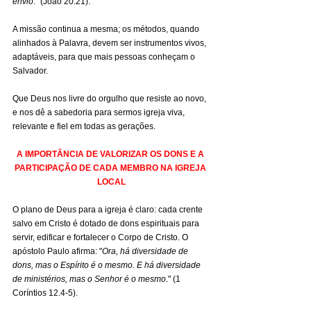
envio
." (João 20.21).
A missão continua a mesma; os métodos, quando 
alinhados à Palavra, devem ser instrumentos vivos, 
adaptáveis, para que mais pessoas conheçam o 
Salvador.
Que Deus nos livre do orgulho que resiste ao novo, 
e nos dê a sabedoria para sermos igreja viva, 
relevante e fiel em todas as gerações.
A IMPORTÂNCIA DE VALORIZAR OS DONS E A 
PARTICIPAÇÃO DE CADA MEMBRO NA IGREJA 
LOCAL
O plano de Deus para a igreja é claro: cada crente 
salvo em Cristo é dotado de dons espirituais para 
servir, edificar e fortalecer o Corpo de Cristo. O 
apóstolo Paulo afirma: "
Ora, há diversidade de 
dons, mas o Espírito é o mesmo. E há diversidade 
de ministérios, mas o Senhor é o mesmo
." (1 
Coríntios 12.4-5).