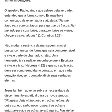
às novas gerações.
O apóstolo Paulo, ainda que zeloso pela verdade, 
entendeu que a forma como o Evangelho é 
comunicado deve ser sábia e ajustada: "
Fiz-me 
fraco para com os fracos, para ganhar os fracos. Fiz-
me tudo para com todos, para, por todos os meios, 
chegar a salvar alguns
." (1 Coríntios 9.22).
Não mudar a essência da mensagem, mas sim 
buscar comunicar de forma que seja compreensível 
e viva é parte do chamado cristão. Uma 
hermenêutica saudável reconhece que a Escritura 
é viva e eficaz (Hebreus 4.12) e que sua aplicação 
deve ser compreendida no contexto em que cada 
geração vive, sem, contudo, diluir suas verdades 
eternas.
Jesus também advertiu sobre a necessidade de 
discernimento espiritual para os novos tempos: 
"
Ninguém deita vinho novo em odres velhos; de 
outra sorte, o vinho novo romperá os odres e 
entornar-se-á, e os odres se estragarão. Mas deita-