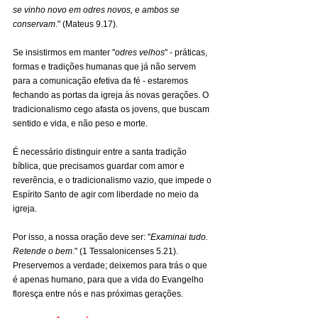
se vinho novo em odres novos, e ambos se 
conservam
." (Mateus 9.17).
Se insistirmos em manter "
odres velhos
" - práticas, 
formas e tradições humanas que já não servem 
para a comunicação efetiva da fé - estaremos 
fechando as portas da igreja às novas gerações. O 
tradicionalismo cego afasta os jovens, que buscam 
sentido e vida, e não peso e morte.
É necessário distinguir entre a santa tradição 
bíblica, que precisamos guardar com amor e 
reverência, e o tradicionalismo vazio, que impede o 
Espírito Santo de agir com liberdade no meio da 
igreja.
Por isso, a nossa oração deve ser: "
Examinai tudo. 
Retende o bem
." (1 Tessalonicenses 5.21). 
Preservemos a verdade; deixemos para trás o que 
é apenas humano, para que a vida do Evangelho 
floresça entre nós e nas próximas gerações.