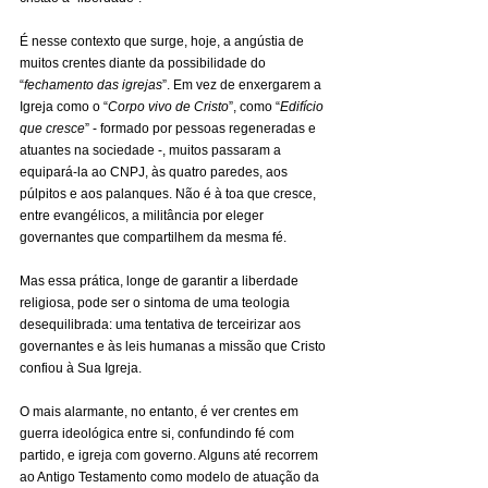
É nesse contexto que surge, hoje, a angústia de 
muitos crentes diante da possibilidade do 
“
fechamento das igrejas
”. Em vez de enxergarem a 
Igreja como o “
Corpo vivo de Cristo
”, como “
Edifício 
que cresce
” - formado por pessoas regeneradas e 
atuantes na sociedade -, muitos passaram a 
equipará-la ao CNPJ, às quatro paredes, aos 
púlpitos e aos palanques. Não é à toa que cresce, 
entre evangélicos, a militância por eleger 
governantes que compartilhem da mesma fé.
Mas essa prática, longe de garantir a liberdade 
religiosa, pode ser o sintoma de uma teologia 
desequilibrada: uma tentativa de terceirizar aos 
governantes e às leis humanas a missão que Cristo 
confiou à Sua Igreja.
O mais alarmante, no entanto, é ver crentes em 
guerra ideológica entre si, confundindo fé com 
partido, e igreja com governo. Alguns até recorrem 
ao Antigo Testamento como modelo de atuação da 