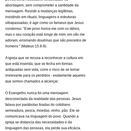
abordagem, sem comprometer a santidade da 
mensagem. Resistir a mudanças legítimas, 
insistindo em rituais, linguagens e estruturas 
ultrapassadas, é agir como os fariseus que Jesus 
condenou: "
Este povo honra-me com os lábios, 
mas o seu coração está longe de mim; em vão me 
adoram, ensinando doutrinas que são preceitos de 
homens.
" (Mateus 15.8-9).
A igreja que se recusa a reconhecer a cultura em 
que está inserida, que se fecha em formas 
antiquadas sem vida, corre o risco de se tornar 
irrelevante para os perdidos - exatamente aqueles 
que somos chamados a alcançar.
O Evangelho nunca foi uma mensagem 
desconectada da realidade das pessoas. Jesus 
falava por parábolas tiradas do cotidiano: 
semeadura, pesca, moedas, vinho, pão. Ele se 
comunicava na linguagem do povo. Quando a 
igreja se distancia das necessidades e da 
linguagem das pessoas, ela perde sua eficácia.