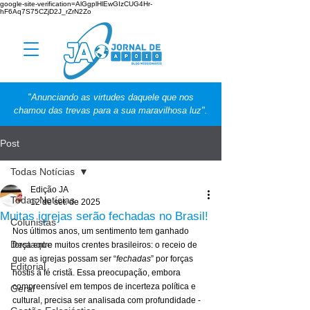
google-site-verification=AlGgplHlEwGIzCUG4Hr-
hF6Aq7S75CZjD2J_rZrN2Zo
"Anunciando as virtudes daquele que nos
chamou das trevas para a sua maravilhosa luz".
Post
Todas Notícias
Edição JA
Todas Notícias
12 de set. de 2025
Muitas igrejas serão fechadas no Brasil!
Colunistas
Nos últimos anos, um sentimento tem ganhado 
Destaque
força entre muitos crentes brasileiros: o receio de 
que as igrejas possam ser “
fechadas
” por forças 
Editorial
hostis à fé cristã. Essa preocupação, embora 
compreensível em tempos de incerteza política e 
Geral
cultural, precisa ser analisada com profundidade - 