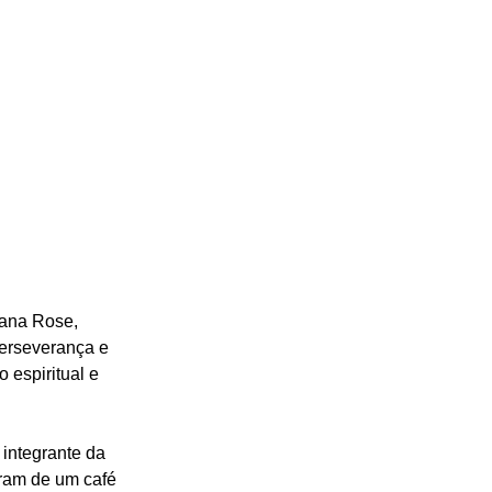
iana Rose, 
perseverança e 
 espiritual e 
 integrante da 
ram de um café 