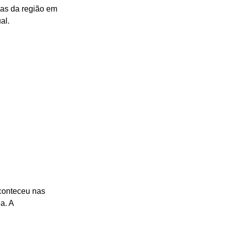
as da região em 
al.
aconteceu nas 
a. A 