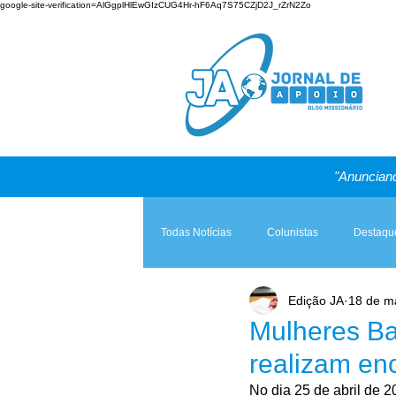
google-site-verification=AlGgplHlEwGIzCUG4Hr-hF6Aq7S75CZjD2J_rZrN2Zo
"Anunciand
Todas Notícias
Colunistas
Destaqu
Edição JA
18 de ma
Teologia & Prática
A Igreja e a Lei
Mulheres Ba
realizam en
No dia 25 de abril de 