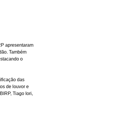
IRP apresentaram 
idão. Também 
stacando o 
ificação das 
os de louvor e 
IRP, Tiago Iori, 