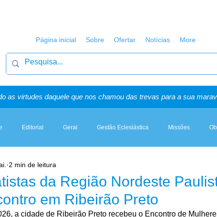
Página inicial
Sobre
Ofertar
Notícias
More
o as virtudes daquele que nos chamou das trevas para a sua maravi
e
Editorial
Geral
Gestão Eclesiástica
Missões
Ob
i.
2 min de leitura
Artigos, Sermões & Esboços
tistas da Região Nordeste Paulis
contro em Ribeirão Preto
2026, a cidade de Ribeirão Preto recebeu o Encontro de Mulhere