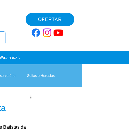
OFERTAR
lhosa luz".
servatório
Seitas e Heresias
ta
s Batistas da 