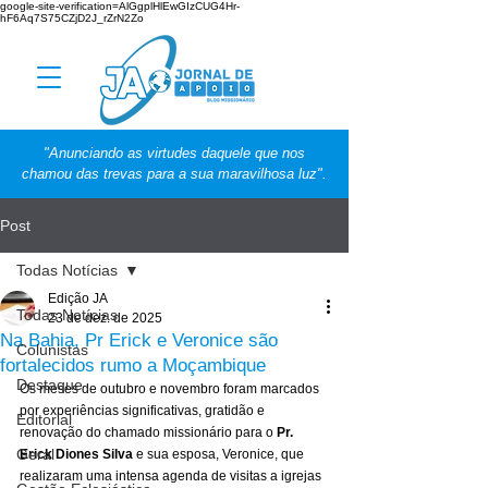
google-site-verification=AlGgplHlEwGIzCUG4Hr-
hF6Aq7S75CZjD2J_rZrN2Zo
"Anunciando as virtudes daquele que nos
chamou das trevas para a sua maravilhosa luz".
Post
Todas Notícias
Edição JA
Todas Notícias
23 de dez. de 2025
Na Bahia, Pr Erick e Veronice são
Colunistas
fortalecidos rumo a Moçambique
Destaque
Os meses de outubro e novembro foram marcados 
por experiências significativas, gratidão e 
Editorial
renovação do chamado missionário para o 
Pr. 
Geral
Erick Diones Silva
 e sua esposa, Veronice, que 
realizaram uma intensa agenda de visitas a igrejas 