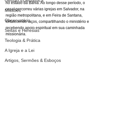
Gestão Eclesiástica
no estado da Bahia. Ao longo desse período, o 
casal percorreu várias igrejas em Salvador, na 
Missões
região metropolitana, e em Feira de Santana, 
Observatório
fortalecendo laços, compartilhando o ministério e 
recebendo apoio espiritual em sua caminhada 
Seitas e Heresias
missionária.
Teologia & Prática
A Igreja e a Lei
Artigos, Sermões & Esboços