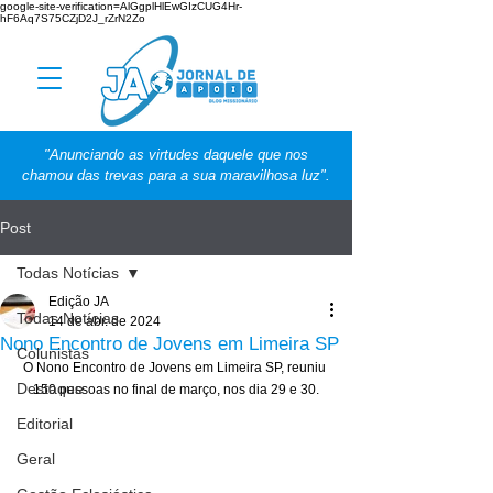
google-site-verification=AlGgplHlEwGIzCUG4Hr-
hF6Aq7S75CZjD2J_rZrN2Zo
"Anunciando as virtudes daquele que nos
chamou das trevas para a sua maravilhosa luz".
Post
Todas Notícias
Edição JA
Todas Notícias
14 de abr. de 2024
Nono Encontro de Jovens em Limeira SP
Colunistas
O Nono Encontro de Jovens em Limeira SP, reuniu 
Destaque
150 pessoas no final de março, nos dia 29 e 30.
Editorial
Geral