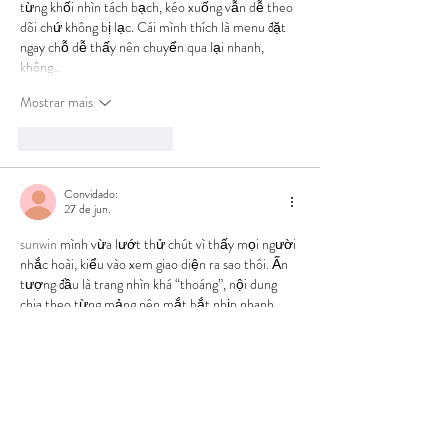
từng khối nhìn tách bạch, kéo xuống vẫn dễ theo 
dõi chứ không bị lạc. Cái mình thích là menu đặt 
ngay chỗ dễ thấy nên chuyển qua lại nhanh, 
không…
Mostrar mais
Curtir
Responder
Convidado:
27 de jun.
sunwin
 mình vừa lướt thử chút vì thấy mọi người 
nhắc hoài, kiểu vào xem giao diện ra sao thôi. Ấn 
tượng đầu là trang nhìn khá “thoáng”, nội dung 
chia theo từng mảng nên mắt bắt nhịp nhanh, 
không bị dồn chữ làm ngợp. Mình dùng điện thoại 
là chính, kéo lên xuống với chuyển mục thấy 
mượt, chắc họ có tối ưu cho mobile như họ hay 
nói. Cũng thấy họ giới thiệu hệ sinh thái trò chơi…
Mostrar mais