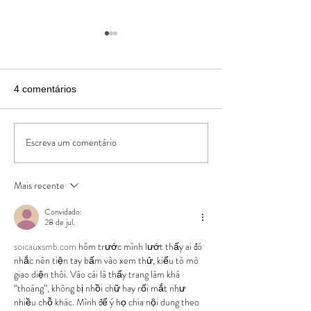
4 comentários
Família Oliveira no Chile
Início das aulas
Escreva um comentário
Mais recente
Convidado:
28 de jul.
soicauxsmb.com
 hôm trước mình lướt thấy ai đó 
nhắc nên tiện tay bấm vào xem thử, kiểu tò mò 
giao diện thôi. Vào cái là thấy trang làm khá 
“thoáng”, không bị nhồi chữ hay rối mắt như 
nhiều chỗ khác. Mình để ý họ chia nội dung theo 