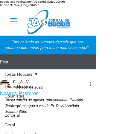
google-site-verification=AlGgplHlEwGIzCUG4Hr-
hF6Aq7S75CZjD2J_rZrN2Zo
"Anunciando as virtudes daquele que nos
chamou das trevas para a sua maravilhosa luz".
Post
Todas Notícias
Edição JA
Todas Notícias
7 de ago. de 2022
Nossos Pastores
Colunistas
Nesta edição de agosto, apresentando “Nossos 
Destaque
Pastores”, chegou a vez do Pr. David Antônio 
Milanez Filho
Editorial
Geral