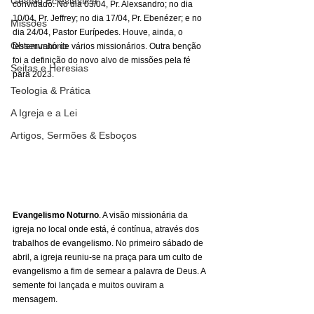
Gestão Eclesiástica
convidado. No dia 03/04, Pr. Alexsandro; no dia 
10/04, Pr. Jeffrey; no dia 17/04, Pr. Ebenézer; e no 
Missões
dia 24/04, Pastor Eurípedes. Houve, ainda, o 
Observatório
testemunho de vários missionários. Outra benção 
foi a definição do novo alvo de missões pela fé 
Seitas e Heresias
para 2023. 
Teologia & Prática
A Igreja e a Lei
Artigos, Sermões & Esboços
Evangelismo Noturno
. A visão missionária da 
igreja no local onde está, é contínua, através dos 
trabalhos de evangelismo. No primeiro sábado de 
abril, a igreja reuniu-se na praça para um culto de 
evangelismo a fim de semear a palavra de Deus. A 
semente foi lançada e muitos ouviram a 
mensagem. 