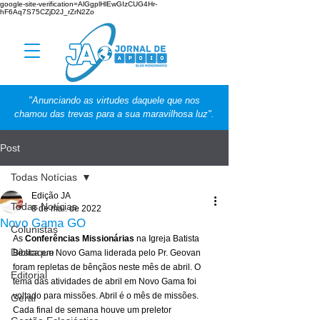
google-site-verification=AlGgplHlEwGIzCUG4Hr-
hF6Aq7S75CZjD2J_rZrN2Zo
"Anunciando as virtudes daquele que nos
chamou das trevas para a sua maravilhosa luz".
Post
Todas Notícias
Edição JA
Todas Notícias
8 de mai. de 2022
Novo Gama GO
Colunistas
As 
Conferências Missionárias
 na Igreja Batista 
Destaque
Bíblica em Novo Gama liderada pelo Pr. Geovan 
foram repletas de bênçãos neste mês de abril. O 
Editorial
tema das atividades de abril em Novo Gama foi 
voltado para missões. Abril é o mês de missões. 
Geral
Cada final de semana houve um preletor 