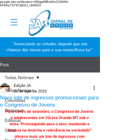
google-site-verification=AlGgplHlEwGIzCUG4Hr-
hF6Aq7S75CZjD2J_rZrN2Zo
"Anunciando as virtudes daquele que nos
chamou das trevas para a sua maravilhosa luz".
Post
Todas Notícias
Edição JA
Todas Notícias
26 de ago. de 2025
Novo lote de ingressos promocionais para
Colunistas
o Congresso de Jovens
Destaque
Para o mês de setembro, o Congresso de Jovens 
e adolescentes em Várzea Grande MT sob o 
Editorial
tema
 “
Prosseguindo para o alvo: mantendo a 
Geral
firmeza na doutrina e relevância na sociedade” 
oferece mais um lote de ingressos com 