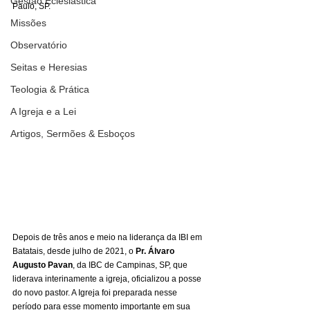
Gestão Eclesiástica
Paulo, SP.
Missões
Observatório
Seitas e Heresias
Teologia & Prática
A Igreja e a Lei
Artigos, Sermões & Esboços
Depois de três anos e meio na liderança da IBI em 
Batatais, desde julho de 2021, o 
Pr.
Álvaro 
Augusto Pavan
, da IBC de Campinas, SP, que 
liderava interinamente a igreja, oficializou a posse 
do novo pastor. A Igreja foi preparada nesse 
período para esse momento importante em sua 