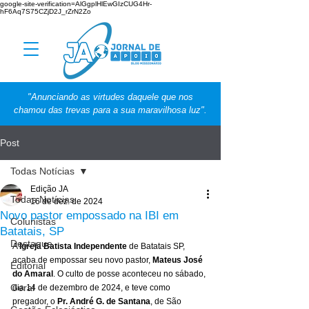
google-site-verification=AlGgplHlEwGIzCUG4Hr-
hF6Aq7S75CZjD2J_rZrN2Zo
"Anunciando as virtudes daquele que nos
chamou das trevas para a sua maravilhosa luz".
Post
Todas Notícias
Edição JA
Todas Notícias
16 de dez. de 2024
Novo pastor empossado na IBI em
Colunistas
Batatais, SP
Destaque
A 
Igreja Batista Independente 
de Batatais SP, 
acaba de empossar seu novo pastor, 
Mateus José 
Editorial
do Amaral
. O culto de posse aconteceu no sábado, 
Geral
dia 14 de dezembro de 2024, e teve como 
pregador, o 
Pr. André G. de Santana
, de São 