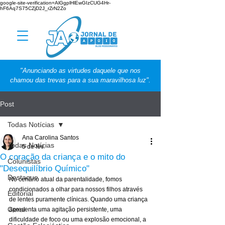
google-site-verification=AlGgplHlEwGIzCUG4Hr-
hF6Aq7S75CZjD2J_rZrN2Zo
"Anunciando as virtudes daquele que nos
chamou das trevas para a sua maravilhosa luz".
Post
Todas Notícias
Ana Carolina Santos
Todas Notícias
5 de fev.
O coração da criança e o mito do
Colunistas
"Desequilíbrio Químico"
Destaque
No cenário atual da parentalidade, fomos 
condicionados a olhar para nossos filhos através 
Editorial
de lentes puramente clínicas. Quando uma criança 
Geral
apresenta uma agitação persistente, uma 
dificuldade de foco ou uma explosão emocional, a 