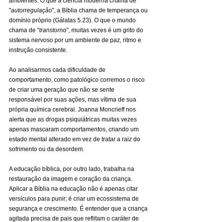
ambientes. O que a ciência moderna chama de 
"
autorregulação
", a Bíblia chama de temperança ou 
domínio próprio (Gálatas 5.23). O que o mundo 
chama de "
transtorno
", muitas vezes é um grito do 
sistema nervoso por um ambiente de paz, ritmo e 
instrução consistente.
Ao analisarmos cada dificuldade de 
comportamento, como patológico corremos o risco 
de criar uma geração que não se sente 
responsável por suas ações, mas vítima de sua 
própria química cerebral. Joanna Moncrieff nos 
alerta que as drogas psiquiátricas muitas vezes 
apenas mascaram comportamentos, criando um 
estado mental alterado em vez de tratar a raiz do 
sofrimento ou da desordem.
A educação bíblica, por outro lado, trabalha na 
restauração da imagem e coração da criança. 
Aplicar a Bíblia na educação não é apenas citar 
versículos para punir; é criar um ecossistema de 
segurança e crescimento. É entender que a criança 
agitada precisa de pais que reflitam o caráter de 