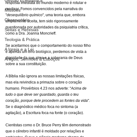
Gestão Eclesiástica
resposta imediata do mundo moderno é rotular e 
medicar. Fomos convencidos pela narrativa do 
Missões
"
desequilíbrio químico
", uma teoria que, embora 
Observatório
amplamente aceita, tem sido rigorosamente 
questionada por autoridades da psiquiatria crítica, 
Seitas e Heresias
como a Dra. Joanna Moncrieff.
Teologia & Prática
Se aceitarmos que o comportamento do nosso filho 
A Igreja e a Lei
é apenas um erro biológico, perdemos de vista a 
dignidade da sua alma e a soberania de Deus 
Artigos, Sermões & Esboços
sobre a sua constituição.
A Bíblia não ignora as nossas limitações físicas, 
mas ela reivindica a primazia sobre o coração 
humano. Provérbios 4.23 nos adverte: "
Acima de 
tudo o que deve ser guardado, guarda o teu 
coração, porque dele procedem as fontes da vida
". 
Se o diagnóstico médico foca no sintoma (a 
agitação), a Escritura foca na fonte (o coração).
Cientistas como o Dr. Bruce Perry têm demonstrado 
que o cérebro infantil é moldado por relações e 