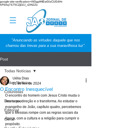
google-site-verification=AlGgplHlEwGIzCUG4Hr-
hF6Aq7S75CZjD2J_rZrN2Zo
"Anunciando as virtudes daquele que nos
chamou das trevas para a sua maravilhosa luz".
Post
Todas Notícias
Uélia Dias
Todas Notícias
21 de fev. de 2024
O Encontro Inesquecível
Colunistas
O encontro do homem com Jesus Cristo muda o 
Destaque
seu rumo, direção e o transforma. Ao estudar o 
evangelho de João, capítulo quatro, percebemos 
Editorial
que o Messias rompe com as regras sociais da 
época, com a cultura e a religião para cumprir o 
Geral
propósito.