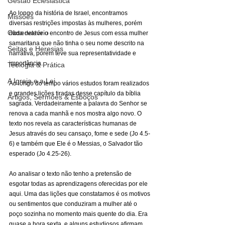
Gestão Eclesiástica
Ao longo da história de Israel, encontramos 
Missões
diversas restrições impostas às mulheres, porém 
Observatório
nada deteve o encontro de Jesus com essa mulher 
samaritana que não tinha o seu nome descrito na 
Seitas e Heresias
narrativa, porém teve sua representatividade e 
importância.
Teologia & Prática
A Igreja e a Lei
Ao longo do tempo vários estudos foram realizados 
e grandes lições tiradas desse capítulo da bíblia 
Artigos, Sermões & Esboços
sagrada. Verdadeiramente a palavra do Senhor se 
renova a cada manhã e nos mostra algo novo. O 
texto nos revela as características humanas de 
Jesus através do seu cansaço, fome e sede (Jo 4.5-
6) e também que Ele é o Messias, o Salvador tão 
esperado (Jo 4.25-26).
Ao analisar o texto não tenho a pretensão de 
esgotar todas as aprendizagens oferecidas por ele 
aqui. Uma das lições que constatamos é os motivos 
ou sentimentos que conduziram a mulher até o 
poço sozinha no momento mais quente do dia. Era 
quase a hora sexta, e alguns estudiosos afirmam 