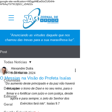
google-site-verification=AlGgplHlEwGIzCUG4Hr-
hF6Aq7S75CZjD2J_rZrN2Zo
"Anunciando as virtudes daquele que nos
chamou das trevas para a sua maravilhosa luz".
Post
Todas Notícias
Alexandre Dutra
Todas Notícias
5 de mar. de 2024
O Messias na Visão do Profeta Isaías
Colunistas
“
Do aumento deste principado e da paz não haverá 
Destaque
fim, sobre o trono de Davi e no seu reino, para o 
firmar e o fortificar com juízo e com justiça, desde 
Editorial
agora e para sempre; o zelo do Senhor dos 
Exércitos fará isto
”. Isaías 9.7
Geral