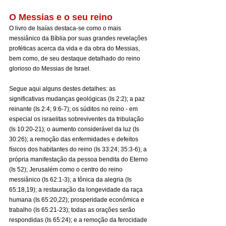
O Messias e o seu reino
O livro de Isaías destaca-se como o mais 
messiânico da Bíblia por suas grandes revelações 
proféticas acerca da vida e da obra do Messias, 
bem como, de seu destaque detalhado do reino 
glorioso do Messias de Israel.
Segue aqui alguns destes detalhes: as 
significativas mudanças geológicas (Is 2:2); a paz 
reinante (Is 2:4; 9:6-7); os súditos no reino - em 
especial os israelitas sobreviventes da tribulação 
(Is 10:20-21); o aumento considerável da luz (Is 
30:26); a remoção das enfermidades e defeitos 
físicos dos habitantes do reino (Is 33:24; 35:3-6); a 
própria manifestação da pessoa bendita do Eterno 
(Is 52); Jerusalém como o centro do reino 
messiânico (Is 62:1-3); a tônica da alegria (Is 
65:18,19); a restauração da longevidade da raça 
humana (Is 65:20,22); prosperidade econômica e 
trabalho (Is 65:21-23); todas as orações serão 
respondidas (Is 65:24); e a remoção da ferocidade 