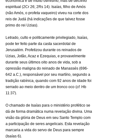
econômica e de muito otimismo, mas de declínio 
espiritual (2Cr 26; 2Rs 14). 
Isaías
, 
filho de Amós 
(não Amós, o profeta vaqueiro) viveu na corte dos 
reis de Judá (há indicações de que talvez fosse 
primo do rei 
Uzias
)
.
Letrado, culto e politicamente privilegiado, Isaías, 
pode ter feito parte da casta sacerdotal de 
Jerusalém. Profetizou durante os reinados de 
Uzias
, 
Jotão
, Acaz e 
Ezequias
, e provavelmente 
durante seus últimos oito anos de vida, sob a 
opressão maligna do reinado de 
Manassés
 (696-
642 a.C.), responsável por seu martírio, segundo a 
tradição rabínica, quando com 92 anos de idade foi 
serrado ao meio dentro de um tronco oco (
cf.
 Hb 
11:37).
O chamado de Isaías para o ministério profético se 
dá de forma dramática numa revelação divina. Uma 
visão da glória de Deus em seu Santo Templo com 
a participação de seres angelicais. Esta revelação 
marcaria a vida do servo de Deus para sempre 
(Isaías 6).