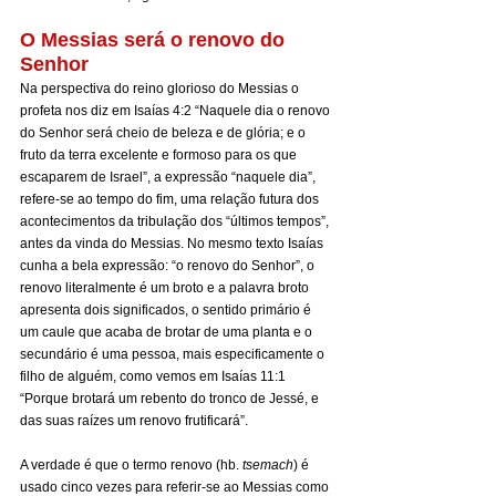
O Messias será o renovo do 
Senhor
Na perspectiva do reino glorioso do Messias o 
profeta nos diz em Isaías 4:2 “Naquele dia o renovo 
do Senhor será cheio de beleza e de glória; e o 
fruto da terra excelente e formoso para os que 
escaparem de Israel”, a expressão “naquele dia”, 
refere-se ao tempo do fim, uma relação futura dos 
acontecimentos da tribulação dos “últimos tempos”, 
antes da vinda do Messias. No mesmo texto Isaías 
cunha a bela expressão: “o renovo do Senhor”, o 
renovo literalmente é um broto e a palavra broto 
apresenta dois significados, o sentido primário é 
um caule que acaba de brotar de uma planta e o 
secundário é uma pessoa, mais especificamente o 
filho de alguém, como vemos em Isaías 11:1 
“Porque brotará um rebento do tronco de Jessé, e 
das suas raízes um renovo frutificará”.
A verdade é que o termo renovo (hb. 
tsemach
) é 
usado cinco vezes para referir-se ao Messias como 