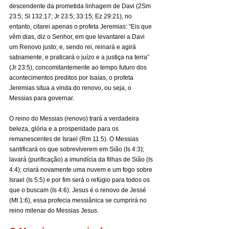
descendente da prometida linhagem de Davi (2Sm 
23:5; Sl 132:17; Jr 23:5; 33:15; Ez 29:21), no 
entanto, citarei apenas o profeta Jeremias: “Eis que 
vêm dias, diz o Senhor, em que levantarei a Davi 
um Renovo justo; e, sendo rei, reinará e agirá 
sabiamente, e praticará o juízo e a justiça na terra” 
(Jr 23:5), concomitantemente ao tempo futuro dos 
acontecimentos preditos por Isaías, o profeta 
Jeremias situa a vinda do renovo, ou seja, o 
Messias para governar.
O reino do Messias (renovo) trará a verdadeira 
beleza, glória e a prosperidade para os 
remanescentes de Israel (Rm 11:5). O Messias 
santificará os que sobreviverem em Sião (Is 4:3); 
lavará (purificação) a imundícia da filhas de Sião (Is 
4:4); criará novamente uma nuvem e um fogo sobre 
Israel (Is 5:5) e por fim será o refúgio para todos os 
que o buscam (Is 4:6). Jesus é o renovo de Jessé 
(Mt 1:6), essa profecia messiânica se cumprirá no 
reino milenar do Messias Jesus.