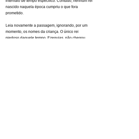
intervalo de tempo especifico. Contudo, nenhum rei 
nascido naquela época cumpriu o que fora 
prometido.
Leia novamente a passagem, ignorando, por um 
momento, os nomes da criança. O único rei 
piedoso daquele tempo, Ezequias, não chegou 
nem perto de fazer jus às profecias anunciadas, e, 
antes de falecer, Isaías informou-lhe que seus 
descendentes seriam levados cativos à Babilônia 
(Is 39). Outros intérpretes, tanto judeus como 
cristãos, argumentam que que o texto é uma 
autêntica profecia Messiânica, simples e direta, 
uma vez que os profetas sempre contemplaram o 
Messias vindo no horizonte imediato da história.
Seguindo essa linha, o Targum de Yonatán ben 
Uziêl chama a criança de 
Messias
. Para dizer a 
verdade, creio que ambas as interpretações 
estejam corretas. Aquelas palavras proféticas, 
dirigidas ao rei davídico que nasceu nos dias de 
Isaías, nunca se cumpriram. Antes, só atingiram o 
seu objetivo quando o Messias veio ao mundo. É 