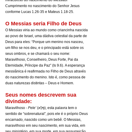
miraculoso do nascimento do Messias! 
Cumprimento no nascimento do Senhor Jesus 
conforme Lucas 1.26-35 e Mateus 1.18-25.
O Messias seria Filho de Deus
O Messias viria ao mundo como criancinha nascida 
ao povo de Israel, uma dádiva celestial da parte de 
Deus para eles: “Porque um menino nos nasceu, 
um filho se nos deu, e o principado está sobre os 
seus ombros, e se chamará o seu nome: 
Maravilhoso, Conselheiro, Deus Forte, Pai da 
Eternidade, Príncipe da Paz” (Is 9.6). A esperança 
messiânica é reafirmada no Filho de Deus através 
do nascimento do menino. Isto é, como pessoa de 
duas naturezas distintas – Deus e Homem.  
Seus nomes descrevem sua 
divindade:
Maravilhoso - 
Pele’
 (פֶּלֶא), esta palavra tem o 
sentido de “sobrenatural”, pois ele é o próprio Deus 
encarnado, nascido como um bebê. O Messias, 
maravilhoso em seu nascimento, em sua vida, em 
seu ministério, em sua morte, em sua ressurreição, 