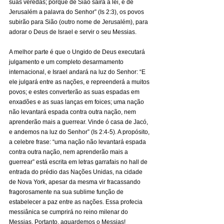
suas veredas; porque de Sião sairá a lei, e de 
Jerusalém a palavra do Senhor” (Is 2:3), os povos 
subirão para Sião (outro nome de Jerusalém), para 
adorar o Deus de Israel e servir o seu Messias.
A melhor parte é que o Ungido de Deus executará 
julgamento e um completo desarmamento 
internacional, e Israel andará na luz do Senhor: “E 
ele julgará entre as nações, e repreenderá a muitos 
povos; e estes converterão as suas espadas em 
enxadões e as suas lanças em foices; uma nação 
não levantará espada contra outra nação, nem 
aprenderão mais a guerrear. Vinde ó casa de Jacó, 
e andemos na luz do Senhor” (Is 2:4-5). A propósito, 
a celebre frase: “uma nação não levantará espada 
contra outra nação, nem aprenderão mais a 
guerrear” está escrita em letras garrafais no hall de 
entrada do prédio das Nações Unidas, na cidade 
de Nova York, apesar da mesma vir fracassando 
fragorosamente na sua sublime função de 
estabelecer a paz entre as nações. Essa profecia 
messiânica se cumprirá no reino milenar do 
Messias. Portanto, aguardemos o Messias! 