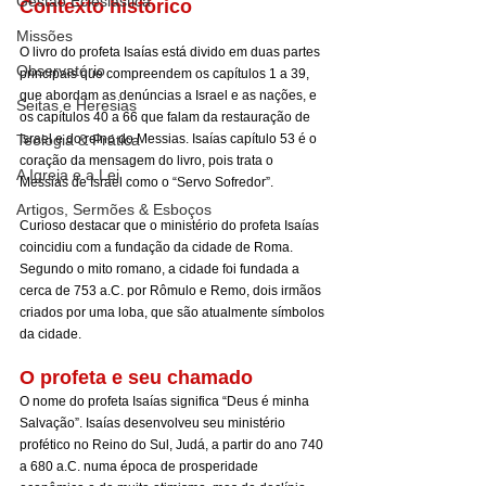
Gestão Eclesiástica
Contexto histórico
Missões
O livro do profeta Isaías está divido em duas partes 
Observatório
principais que compreendem os capítulos 1 a 39, 
que abordam as denúncias a Israel e as nações, e 
Seitas e Heresias
os capítulos 40 a 66 que falam da restauração de 
Teologia & Prática
Israel e do reino do Messias. Isaías capítulo 53 é o 
coração da mensagem do livro, pois trata o 
A Igreja e a Lei
Messias de Israel como o “Servo Sofredor”.
Artigos, Sermões & Esboços
Curioso destacar que o ministério do profeta Isaías 
coincidiu com a fundação da cidade de 
Roma
. 
Segundo o mito romano, a cidade foi 
fundada
 a 
cerca de 
753 a.C.
 por 
Rômulo e Remo
, dois irmãos 
criados por uma 
loba
, que são atualmente símbolos 
da cidade.
O profeta e seu chamado
O nome do profeta Isaías significa “Deus é minha 
Salvação”. Isaías desenvolveu seu ministério 
profético no Reino do Sul, Judá, a partir do ano 740 
a 680 a.C. numa época de prosperidade 