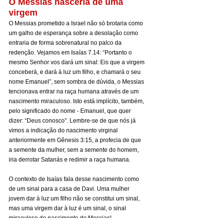
O Messias nasceria de uma 
virgem
O Messias prometido a Israel não só brotaria como 
um galho de esperança sobre a desolação como 
entraria de forma sobrenatural no palco da 
redenção. Vejamos em Isaías 7.14: “Portanto o 
mesmo Senhor vos dará um sinal: Eis que a virgem 
conceberá, e dará à luz um filho, e chamará o seu 
nome Emanuel”, sem sombra de dúvida, o Messias 
tencionava entrar na raça humana através de um 
nascimento miraculoso. Isto está implícito, também, 
pelo significado do nome - Emanuel, que quer 
dizer: “Deus conosco”. Lembre-se de que nós já 
vimos a indicação do nascimento virginal 
anteriormente em Gênesis 3:15, a profecia de que 
a semente da mulher, sem a semente do homem, 
iria derrotar Satanás e redimir a raça humana.
O contexto de Isaías fala desse nascimento como 
de um sinal para a casa de Davi. Uma mulher 
jovem dar à luz um filho não se constitui um sinal, 
mas uma virgem dar à luz é um sinal, o sinal 