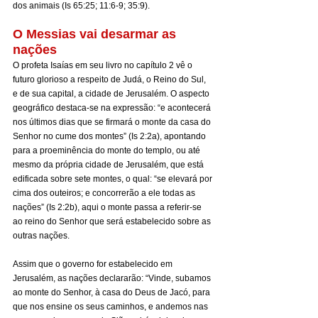
dos animais (Is 65:25; 11:6-9; 35:9).
O Messias vai desarmar as 
nações
O profeta Isaías em seu livro no capítulo 2 vê o 
futuro glorioso a respeito de Judá, o Reino do Sul, 
e de sua capital, a cidade de Jerusalém. O aspecto 
geográfico destaca-se na expressão: “e acontecerá 
nos últimos dias que se firmará o monte da casa do 
Senhor no cume dos montes” (Is 2:2a), apontando 
para a proeminência do monte do templo, ou até 
mesmo da própria cidade de Jerusalém, que está 
edificada sobre sete montes, o qual: “se elevará por 
cima dos outeiros; e concorrerão a ele todas as 
nações” (Is 2:2b), aqui o monte passa a referir-se 
ao reino do Senhor que será estabelecido sobre as 
outras nações.
Assim que o governo for estabelecido em 
Jerusalém, as nações declararão:
“Vinde, subamos 
ao monte do Senhor, à casa do Deus de Jacó, para 
que nos ensine os seus caminhos, e andemos nas 