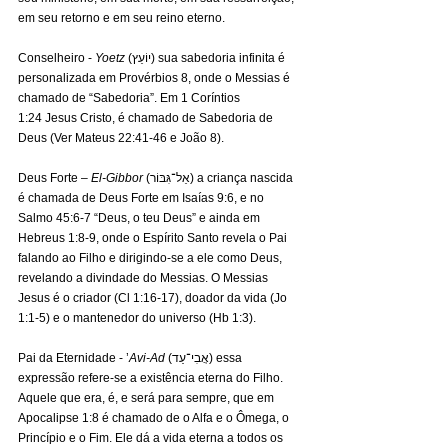
em seu retorno e em seu reino eterno.
Conselheiro - 
Yoetz
 (יוֹעֵץ) sua sabedoria infinita é 
personalizada em Provérbios 8, onde o Messias é 
chamado de “Sabedoria”. Em 1 Coríntios 
1:24 Jesus Cristo, é chamado de Sabedoria de 
Deus (Ver Mateus 22:41-46 e João 8).
Deus Forte – 
El-Gibbor
 (אֵל־גִּבּוֹר) a criança nascida 
é chamada de Deus Forte em Isaías 9:6, e no 
Salmo 45:6-7 “Deus, o teu Deus” e ainda em 
Hebreus 1:8-9, onde o Espírito Santo revela o Pai 
falando ao Filho e dirigindo-se a ele como Deus, 
revelando a divindade do Messias. O Messias 
Jesus é o criador (Cl 1:16-17), doador da vida (Jo 
1:1-5) e o mantenedor do universo (Hb 1:3).
Pai da Eternidade - ’
Avi-Ad
 (אֲבִי־עַד) essa 
expressão refere-se a existência eterna do Filho. 
Aquele que era, é, e será para sempre, que em 
Apocalipse 1:8 é chamado de o Alfa e o Ômega, o 
Princípio e o Fim. Ele dá a vida eterna a todos os 