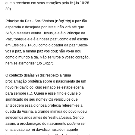
que o recebem em seus corações pela fé (Jo 10:28-
30).
Príncipe da Paz - 
Sar-Shalom
 (שַׂר־שָׁלוֹם) a paz tão 
esperada e desejada por Israel não virá até que 
Siló, o Messias venha. Jesus, ele é o Príncipe da 
Paz, “porque ele é a nossa paz”, como está escrito 
em Efésios 2.14, ou como o doador da paz “Deixo-
vos a paz, a minha paz vos dou; não vo-la dou 
como o mundo a dá. Não se turbe o vosso coração, 
nem se atemorize” (Jo 14:27).
O contexto (Isaías 9) diz respeito a “uma 
proclamação profética sobre o nascimento de um 
novo rei davídico, cujo reinado se estabeleceria 
para sempre (...). Quem é esse filho e qual é o 
significado de seu nome? Os versículos que 
antecedem essa gloriosa profecia referem-se à 
queda da Assíria, a grande inimiga do povo judeu 
setecentos anos antes de Yeshua/Jesus. Sendo 
assim, a proclamação do nascimento 
poderia
 ser 
uma alusão ao rei davídico nascido naquele 