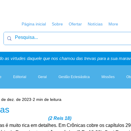
Página inicial
Sobre
Ofertar
Notícias
More
o as virtudes daquele que nos chamou das trevas para a sua maravi
e
Editorial
Geral
Gestão Eclesiástica
Missões
Ob
 de dez. de 2023
2 min de leitura
Artigos, Sermões & Esboços
ias
(2 Reis 18)
ias é muito rica em detalhes. Em Crônicas cobre os capítulos 29-