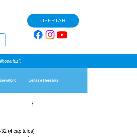
OFERTAR
lhosa luz".
servatório
Seitas e Heresias
32 (4 capítulos) 