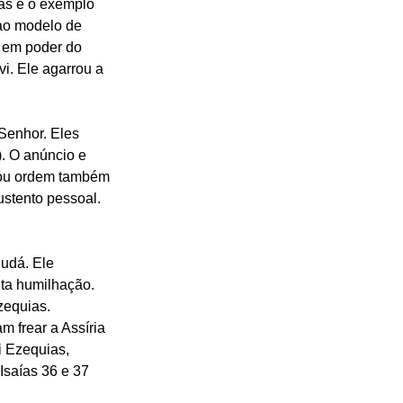
ias é o exemplo 
 ao modelo de 
a em poder do 
i. Ele agarrou a 
Senhor. Eles 
. O anúncio e 
cou ordem também 
ustento pessoal. 
udá. Ele 
ita humilhação. 
equias. 
frear a Assíria 
i Ezequias, 
saías 36 e 37 