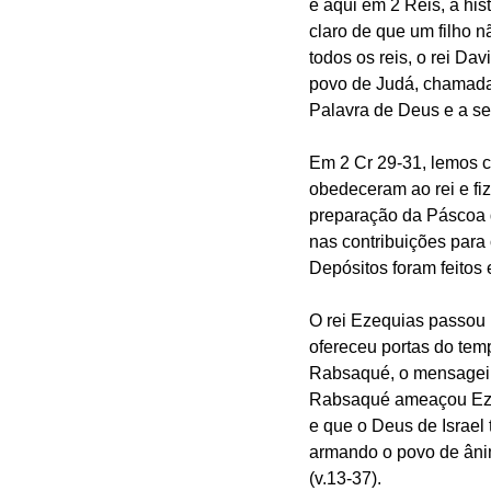
e aqui em 2 Reis, a his
claro de que um filho n
todos os reis, o rei Da
povo de Judá, chamada N
Palavra de Deus e a seg
Em 2 Cr 29-31, lemos c
obedeceram ao rei e fiz
preparação da Páscoa 
nas contribuições para 
Depósitos foram feitos 
O rei Ezequias passou u
ofereceu portas do tem
Rabsaqué, o mensageir
Rabsaqué ameaçou Ezeq
e que o Deus de Israel
armando o povo de âni
(v.13-37).