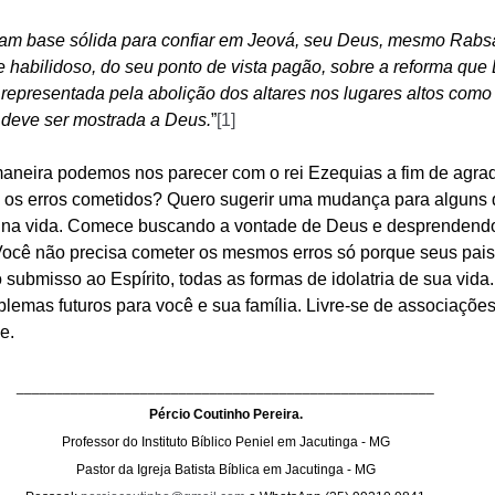
ham base sólida para confiar em Jeová, seu Deus, mesmo Rabs
 habilidoso, do seu ponto de vista pagão, sobre a reforma que 
 representada pela abolição dos altares nos lugares altos como
 deve ser mostrada a Deus.
”
[1]
 maneira podemos nos parecer com o rei Ezequias a fim de agra
 os erros cometidos? Quero sugerir uma mudança para alguns 
o na vida. Comece buscando a vontade de Deus e desprendendo
. Você não precisa cometer os mesmos erros só porque seus pais
ubmisso ao Espírito, todas as formas de idolatria de sua vida.
blemas futuros para você e sua família. Livre-se de associações
e.
______________________________________________________
Pércio Coutinho Pereira.
Professor do Instituto Bíblico Peniel em Jacutinga - MG
Pastor da Igreja Batista Bíblica em Jacutinga - MG