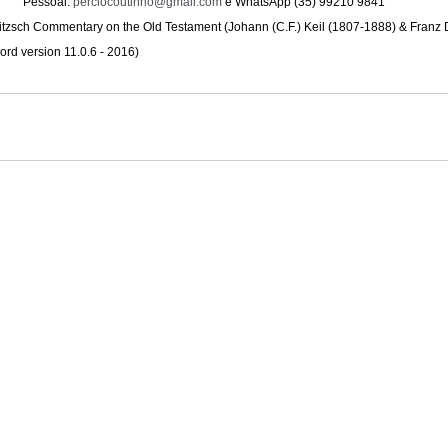
Pessoal: 
perciocoutinho@gmail.com
 e WhatsApp (35) 99210 9841
Delitzsch Commentary on the Old Testament (Johann (C.F.) Keil (1807-1888) & Franz 
ord version 11.0.6 - 2016)