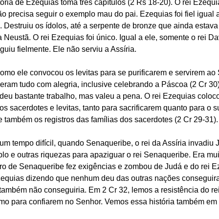
tória de Ezequias toma três capítulos (2 Rs 18-20). O rei Ezequ
ão precisa seguir o exemplo mau do pai. Ezequias foi fiel igual
vi. Destruiu os ídolos, até a serpente de bronze que ainda estav
eustã. O rei Ezequias foi único. Igual a ele, somente o rei Dav
uiu fielmente. Ele não serviu a Assíria.
omo ele convocou os levitas para se purificarem e servirem ao 
eram tudo com alegria, inclusive celebrando a Páscoa (2 Cr 30)
deu bastante trabalho, mas valeu a pena. O rei Ezequias colo
os sacerdotes e levitas, tanto para sacrificarem quanto para o s
e também os registros das famílias dos sacerdotes (2 Cr 29-31).
m tempo difícil, quando Senaqueribe, o rei da Assíria invadiu J
plo e outras riquezas para apaziguar o rei Senaqueribe. Era mu
o de Senaqueribe fez exigências e zombou de Judá e do rei Ez
uias dizendo que nenhum deu das outras nações conseguiram 
 também não conseguiria. Em 2 Cr 32, lemos a resistência do re
mo para confiarem no Senhor. Vemos essa história também em I