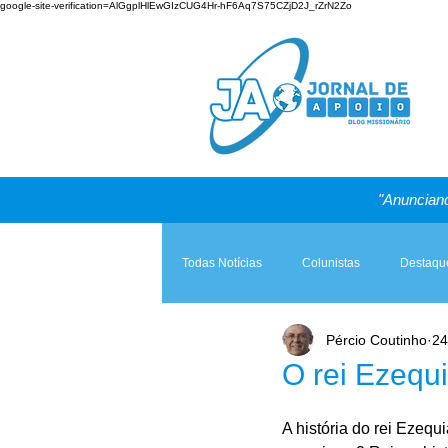
google-site-verification=AlGgplHlEwGIzCUG4Hr-hF6Aq7S75CZjD2J_rZrN2Zo
"Anunciand
Todas Notícias
Colunistas
Destaqu
Pércio Coutinho
24
Teologia & Prática
A Igreja e a Lei
O rei Ezequ
A história do rei Ezequ