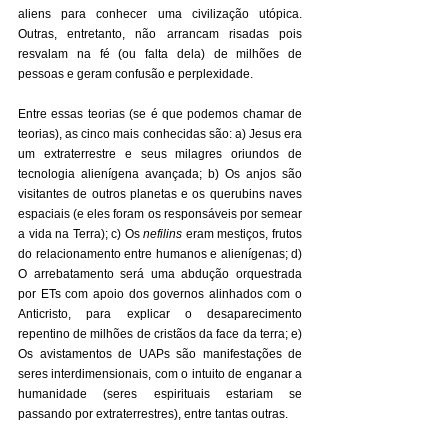
aliens para conhecer uma civilização utópica. 
Outras, entretanto, não arrancam risadas pois 
resvalam na fé (ou falta dela) de milhões de 
pessoas e geram confusão e perplexidade.
Entre essas teorias (se é que podemos chamar de 
teorias), as cinco mais conhecidas são: a) Jesus era 
um extraterrestre e seus milagres oriundos de 
tecnologia alienígena avançada; b) Os anjos são 
visitantes de outros planetas e os querubins naves 
espaciais (e eles foram os responsáveis por semear 
a vida na Terra); c) Os 
nefilins
 eram mestiços, frutos 
do relacionamento entre humanos e alienígenas; d) 
O arrebatamento será uma abdução orquestrada 
por ETs com apoio dos governos alinhados com o 
Anticristo, para explicar o desaparecimento 
repentino de milhões de cristãos da face da terra; e) 
Os avistamentos de UAPs são manifestações de 
seres interdimensionais, com o intuito de enganar a 
humanidade (seres espirituais estariam se 
passando por extraterrestres), entre tantas outras.