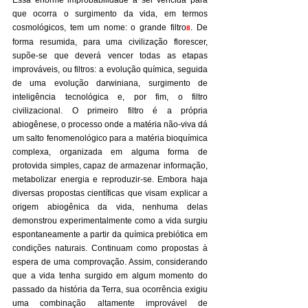
Essa enorme improbabilidade a ser vencida para 
que ocorra o surgimento da vida, em termos 
cosmológicos, tem um nome: o grande filtro
. De 
8
forma resumida, para uma civilização florescer, 
supõe-se que deverá vencer todas as etapas 
improváveis, ou filtros: a evolução química, seguida 
de uma evolução darwiniana, surgimento de 
inteligência tecnológica e, por fim, o filtro 
civilizacional. O primeiro filtro é a própria 
abiogênese, o processo onde a matéria não-viva dá 
um salto fenomenológico para a matéria bioquímica 
complexa, organizada em alguma forma de 
protovida simples, capaz de armazenar informação, 
metabolizar energia e reproduzir-se. Embora haja 
diversas propostas científicas que visam explicar a 
origem abiogênica da vida, nenhuma delas 
demonstrou experimentalmente como a vida surgiu 
espontaneamente a partir da química prebiótica em 
condições naturais. Continuam como propostas à 
espera de uma comprovação. Assim, considerando 
que a vida tenha surgido em algum momento do 
passado da história da Terra, sua ocorrência exigiu 
uma combinação altamente improvável de 