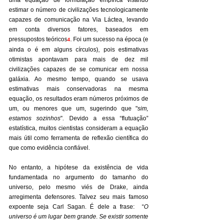
uma equação de formulação empírica visando 
estimar o número de civilizações tecnologicamente 
capazes de comunicação na Via Láctea, levando 
em conta diversos fatores, baseados em 
pressupostos teóricos
. Foi um sucesso na época (e 
4
ainda o é em alguns círculos), pois estimativas 
otimistas apontavam para mais de dez mil 
civilizações capazes de se comunicar em nossa 
galáxia. Ao mesmo tempo, quando se usava 
estimativas mais conservadoras na mesma 
equação, os resultados eram números próximos de 
um, ou menores que um, sugerindo que "
sim, 
estamos sozinhos
". Devido a essa “flutuação” 
estatística, muitos cientistas consideram a equação 
mais útil como ferramenta de reflexão científica do 
que como evidência confiável.
No entanto, a hipótese da existência de vida 
fundamentada no argumento do tamanho do 
universo, pelo mesmo viés de Drake, ainda 
arregimenta defensores. Talvez seu mais famoso 
expoente seja Carl Sagan. É dele a frase:  “
O 
universo é um lugar bem grande. Se existir somente 