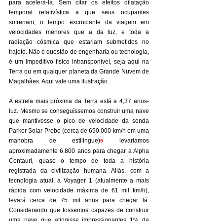
para acelerá-la. Sem citar os efeitos dilatação 
temporal relativística a que seus ocupantes 
sofreriam, o tempo excruciante da viagem em 
velocidades menores que a da luz, e toda a 
radiação cósmica que estariam submetidos no 
trajeto. Não é questão de engenharia ou tecnologia, 
é um impeditivo físico intransponível, seja aqui na 
Terra ou em qualquer planeta da Grande Nuvem de 
Magalhães. Aqui vale uma ilustração.
A estrela mais próxima da Terra está a 4,37 anos-
luz. Mesmo se conseguíssemos construir uma nave 
que mantivesse o pico de velocidade da sonda 
Parker Solar Probe (cerca de 690.000 km/h em uma 
manobra de estilingue)
 levaríamos 
9
aproximadamente 6.800 anos para chegar a Alpha 
Centauri, quase o tempo de toda a história 
registrada da civilização humana. Aliás, com a 
tecnologia atual, a Voyager 1 (atualmente a mais 
rápida com velocidade máxima de 61 mil km/h), 
levará cerca de 75 mil anos para chegar lá. 
Considerando que fossemos capazes de construir 
uma nave que atingisse impressionantes 1% da 