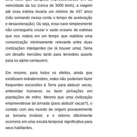
velocidade da luz (cerca de 3000 km/s), a viagem 
até essa estrela levaria um mínimo de 437 anos 
(não somando nessa conta o tempo de aceleração 
e desaceleração). Ou seja, essa nave simplesmente 
não conseguiria cruzar o vasto oceano de estrelas 
que nos rodeia em um tempo que viabilize uma 
comunicação minimamente relevante entre duas 
civilizações inteligentes (se lá houver uma). Seria 
um desafio hercúleo tanto para terrestres quanto 
para os 
alpha-centaurers
.
Em resumo, para todos os efeitos, ainda que 
existissem extraterrestres, estes não poderiam fazer 
frequentes excursões à Terra para abduzir vacas, 
entrevistar humanos ou fazer pichações em 
plantações de milho. Mesmo que uma civilização 
empreendesse tal jornada (para abduzir vacas?), o 
contato com seu mundo de origem provavelmente 
se tornaria inviável, e o retorno dificilmente 
ocorreria em uma escala temporal significativa para 
seus habitantes.