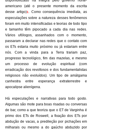
disponibilizado na íntegra pelo governo norte-
americano (até o presente momento da escrita 
desse artigo)
. Como consequência imediata, as 
1
especulações sobre a natureza desses fenômenos 
foram em muito intensificadas e teorias de todo tipo 
e tamanho têm pipocado a cada dia nas redes. 
Vários ufólogos, assanhados com o momento, 
passaram a declarar nas redes que o contato com 
os ETs estaria muito próximo ou já estariam entre 
nós. Com a vinda para a Terra trariam paz, 
progresso tecnológico, fim das mazelas, e mesmo 
um processo de evolução espiritual (com 
erradicação dos revoltosos e dos fundamentalistas 
religiosos não evoluídos). Um tipo de amálgama 
canhestra entre esperança extraterrestre e 
apocalipse alienígena.
Há especulações e narrativas para todo gosto. 
Algumas são mote para boas risadas ou conversas 
de bar, como a que teoriza que o ET de Varginha é 
primo dos ETs de Roswell, a fixação dos ETs por 
abdução de vacas, a predileção por pichações em 
milharais ou mesmo a do gaúcho abduzido por 