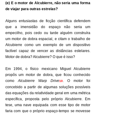
(e) E o motor de Alcubierre, não seria uma forma 
de viajar para outras estrelas?
Alguns entusiastas de ficção científica defendem 
que a imensidão do espaço não seria um 
empecilho, pois cedo ou tarde alguém construíra 
um motor de dobra espacial, e citam o trabalho de 
Alcubierre como um exemplo de um dispositivo 
factível capaz de vencer as distâncias estelares. 
Motor de dobra? Alcubierre? O que é isso?
Em 1994, o físico mexicano Miguel Alcubierre 
propôs um motor de dobra, que ficou conhecido 
como 
Alcubierre Warp Drive
. O motor foi 
10
concebido a partir de algumas soluções possíveis 
das equações da relatividade geral em uma métrica 
específica, proposta pelo próprio Alcubierre. Em 
tese, uma nave equipada com esse tipo de motor 
faria com que o próprio espaço-tempo se movesse 
ao redor, por uma deformação geométrica do 
espaço, transportando-a de um ponto a outro do 
universo em velocidade além dos limites 