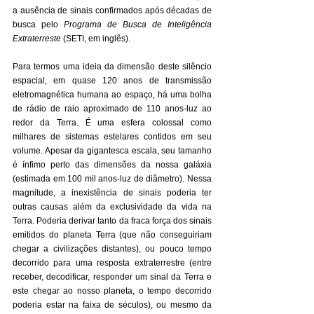
a ausência de sinais confirmados após décadas de 
busca pelo 
Programa de Busca de Inteligência 
Extraterreste
 (SETI, em inglês).
Para termos uma ideia da dimensão deste silêncio 
espacial, em quase 120 anos de transmissão 
eletromagnética humana ao espaço, há uma bolha 
de rádio de raio aproximado de 110 anos-luz ao 
redor da Terra. É uma esfera colossal como 
milhares de sistemas estelares contidos em seu 
volume. Apesar da gigantesca escala, seu tamanho 
é ínfimo perto das dimensões da nossa galáxia 
(estimada em 100 mil anos-luz de diâmetro). Nessa 
magnitude, a inexistência de sinais poderia ter 
outras causas além da exclusividade da vida na 
Terra. Poderia derivar tanto da fraca força dos sinais 
emitidos do planeta Terra (que não conseguiriam 
chegar a civilizações distantes), ou pouco tempo 
decorrido para uma resposta extraterrestre (entre 
receber, decodificar, responder um sinal da Terra e 
este chegar ao nosso planeta, o tempo decorrido 
poderia estar na faixa de séculos), ou mesmo da 