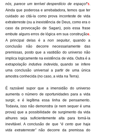
nós, parece um terrível desperdício de espaço!
”
. 
5
Ainda que poderosa e arrebatadora, temos que ter 
cuidado ao citá-la como prova inconteste de vida 
extraterreste (ou a inexistência de Deus, como era o 
caso da provocação de Sagan), pois essa frase 
embute alguns erros de lógica em sua construção
. 
6
A principal delas é a 
non sequitur
, quando a 
conclusão não decorre necessariamente das 
premissas, posto que a vastidão do universo não 
implica logicamente na existência de vida. Outra é a 
extrapolação indutiva indevida
, quando se infere 
uma conclusão universal a partir de uma única 
amostra conhecida (no caso, a vida na Terra).
É razoável supor que a imensidão do universo 
aumenta o número de oportunidades para a vida 
surgir, e é legítima essa linha de pensamento. 
Todavia, isso não demonstra (e nem sequer é uma 
prova) que a possibilidade de surgimento da vida 
alhures seja suficientemente alta para torná-la 
inevitável. A conclusão de que “
é certo que haja 
vida extraterreste”
 não decorre da premissa do 