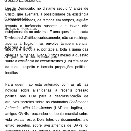
Gestão Eclesiástica
Desde Demócrito, no distante século V antes de 
Missões
Cristo, que aventara a possibilidade da existência 
Observatório
de outros mundos, de tempos em tempos, alguém 
levanta a incômoda suspeita que talvez não 
Seitas e Heresias
estejamos sós no universo. É uma questão delicada 
Teologia & Prática
e um tanto volátil e, curiosamente, não se restringe 
apenas à ficção, mas envolve também ciência, 
A Igreja e a Lei
filosofia e teologia e, por tabela, toda a gama das 
ciências humanas. E nos últimos meses a questão 
Artigos, Sermões & Esboços
sobre a existência de extraterrestres (ETs) tem saído 
da mera suspeita e tomado proporções políticas 
inéditas.
Para quem não está antenado com as últimas 
notícias sobre alienígenas, a recente pressão 
política nos EUA para a desclassificação de 
arquivos secretos sobre os chamados 
Fenômenos 
Anômalos Não Identificados
 (UAP, em inglês), os 
antigos OVNIs, reacendeu o debate mundial sobre 
vida extraterrestre. Dois lotes de documentos, até 
então secretos, sobre avistamentos de UAPs foi 