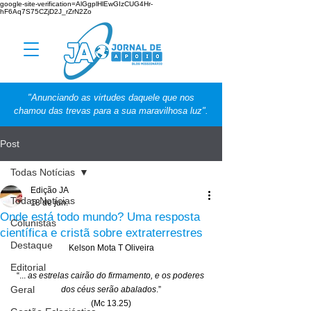
google-site-verification=AlGgplHlEwGIzCUG4Hr-
hF6Aq7S75CZjD2J_rZrN2Zo
"Anunciando as virtudes daquele que nos
chamou das trevas para a sua maravilhosa luz".
Post
Todas Notícias
Edição JA
Todas Notícias
18 de jun.
Onde está todo mundo? Uma resposta
Colunistas
científica e cristã sobre extraterrestres
Destaque
Kelson Mota T Oliveira
Editorial
“... 
as estrelas cairão do firmamento, e os poderes 
Geral
dos céus serão abalados
.”
(Mc 13.25)