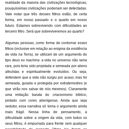
realidade da maioria das civilizações tecnológicas, 
pouquíssimas civilizações poderiam ser detectadas. 
Vale notar que três desses filtros estão, de certa 
forma, em nosso passado e o quarto em nosso 
futuro. Estamos sobrevivendo com dificuldades ao 
terceiro filtro. Será que sobreviveremos ao quarto?
Algumas pessoas, como forma de contornar esses 
filtros (inclusive em relação ao enigma da existência 
de vida na Terra), se utilizam de um argumento do 
tipo 
deus ex machina
: a vida no universo não seria 
rara, pois teria sido projetada e semeada por aliens 
altruístas e espiritualmente evoluídos. Ou seja, 
defendem que a vida não surgiu por acaso, mas foi 
semeada, guiada e protegida por extraterrestres (e 
que virão nos salvar de nós mesmos). Claramente 
uma imitação barata do criacionismo bíblico, 
pintado com cores alienígenas. Ainda que seja 
sedutor, essa narrativa só torna o argumento ainda 
mais frágil. Nessa linha de pensamento, a 
dificuldade sobre a origem da vida, com todos os 
seus filtros, é empurrada para frente sem qualquer 