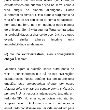
possibilidade de resposta última (se foram os 
extraterrestres que criaram a vida na Terra, como a 
vida surgiu no planeta alienígena? Como 
superaram os filtros?). O fato é que o surgimento da 
vida não pode ser explicado de forma reducionista, 
nem aqui na Terra, nem em qualquer outro planeta 
do universo. Se há vida aqui na Terra, contra todas 
as probabilidades, a chance de ocorrência de outro 
evento similar alhures imprime uma 
improbabilidade ainda maior.
(d) Se há extraterrestres, eles conseguiriam 
chegar à Terra?
Vejamos agora a questão sobre outro ponto de 
vista, e consideremos que há de fato civilizações 
extraterrestes. Nesse cenário fica em aberto uma 
questão: 
elas conseguiriam chegar em nosso 
sistema solar e entrar em contato com a civilização 
humana
? Uma resposta intempestiva tascaria um 
redondo SIM. No entanto, as coisas não são tão 
simples assim. A forma como o universo é 
estruturado constitui-se em um forte impeditivo para 