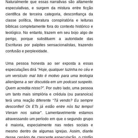
Naturalmente que essas narrativas são altamente 
especulativas, e surgem da mistura entre ficção 
científica de terceira categoria, desconfiança da 
classe política, literatura conspiratória e leituras 
bíblicas completamente fora do contexto histórico e 
teológico. No entanto, trazem em seu bojo algo de 
perigo, porque substituem a autoridade das 
Escrituras por palpites sensacionalistas, trazendo 
confusão e perplexidade.
Uma pessoa honesta ao ser exposta a essas 
especulações dirá “
Hoje, qualquer luzinha no céu e 
um versículo mal lido é motivo para uma teologia 
alienígena a ser discutida em um podcast suspeito. 
Quem acredita nisso?”
. Por outro lado, uma pessoa 
um tanto mais simplória e crédula (ou paranoica) 
terá uma reação diferente “
Tá vendo? Eu sempre 
desconfiei! Os ETs já estão entre nós faz tempo! 
Vieram nos salvar
”. Lamentavelmente estamos 
atravessando um período em que o segundo grupo 
é maioria, especialmente nas redes sociais e 
mesmo dentro de algumas igrejas. Assim, diante 
desse cenário de crescente especulação, o cristão 