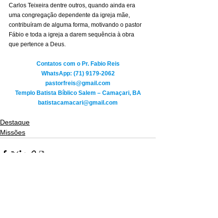
Carlos Teixeira dentre outros, quando ainda era 
uma congregação dependente da igreja mãe, 
contribuíram de alguma forma, motivando o pastor 
Fábio e toda a igreja a darem sequência à obra 
que pertence a Deus.
Contatos com o Pr. Fabio Reis
WhatsApp: (71) 9179-2062
pastorfreis@gmail.com
Templo Batista Bíblico Salem – Camaçari, BA
batistacamacari@gmail.com
Destaque
Missões
Ver tudo
Posts recentes