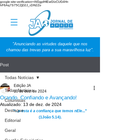
google-site-verification=AlGgplHlEwGIzCUG4Hr-
hF6Aq7S75CZjD2J_rZrN2Zo
"Anunciando as virtudes daquele que nos
chamou das trevas para a sua maravilhosa luz".
Post
Todas Notícias
Edição JA
Todas Notícias
10 de dez. de 2024
Orando, Confiando e Avançando!
Colunistas
Atualizado:
13 de dez. de 2024
Destaque
“...
e esta é a confiança que temos nEle
...”
(1João 5.14).
Editorial
Geral