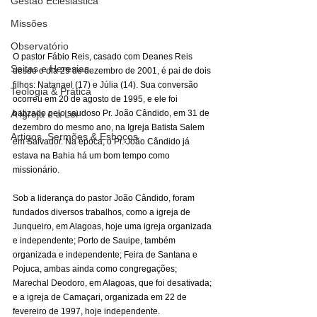
Gestão Eclesiástica
Missões
Observatório
O pastor Fábio Reis, casado com Deanes Reis 
Seitas e Heresias
desde o dia 29 de dezembro de 2001, é pai de dois 
filhos: Natanael (17) e Júlia (14). Sua conversão 
Teologia & Prática
ocorreu em 20 de agosto de 1995, e ele foi 
A Igreja e a Lei
batizado pelo saudoso Pr. João Cândido, em 31 de 
dezembro do mesmo ano, na Igreja Batista Salem 
Artigos, Sermões & Esboços
em Salvador. Na época, o Pr. João Cândido já 
estava na Bahia há um bom tempo como 
missionário.
Sob a liderança do pastor João Cândido, foram 
fundados diversos trabalhos, como a igreja de 
Junqueiro, em Alagoas, hoje uma igreja organizada 
e independente; Porto de Sauipe, também 
organizada e independente; Feira de Santana e 
Pojuca, ambas ainda como congregações; 
Marechal Deodoro, em Alagoas, que foi desativada; 
e a igreja de Camaçari, organizada em 22 de 
fevereiro de 1997, hoje independente.