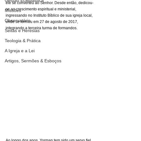
Gestão Eclesiástica
ele se converteu ao Senhor. Desde então, dedicou-
se ao crescimento espiritual e ministerial, 
Missões
ingressando no Instituto Bíblico de sua igreja local, 
Observatório
onde se formou em 27 de agosto de 2017, 
integrando a terceira turma de formandos.
Seitas e Heresias
Teologia & Prática
A Igreja e a Lei
Artigos, Sermões & Esboços
Ao longo dos anos, Yorman tem sido um servo fiel, 