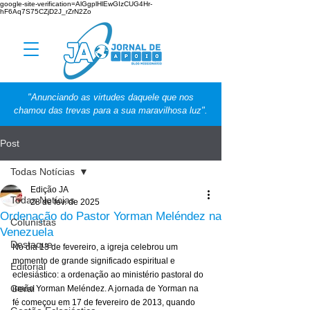
google-site-verification=AlGgplHlEwGIzCUG4Hr-
hF6Aq7S75CZjD2J_rZrN2Zo
"Anunciando as virtudes daquele que nos
chamou das trevas para a sua maravilhosa luz".
Post
Todas Notícias
Edição JA
Todas Notícias
28 de fev. de 2025
Ordenação do Pastor Yorman Meléndez na
Colunistas
Venezuela
Destaque
No dia 13 de fevereiro, a igreja celebrou um 
momento de grande significado espiritual e 
Editorial
eclesiástico: a ordenação ao ministério pastoral do 
Geral
irmão Yorman Meléndez. A jornada de Yorman na 
fé começou em 17 de fevereiro de 2013, quando 