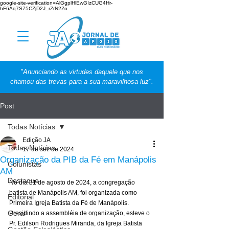
google-site-verification=AlGgplHlEwGIzCUG4Hr-
hF6Aq7S75CZjD2J_rZrN2Zo
"Anunciando as virtudes daquele que nos
chamou das trevas para a sua maravilhosa luz".
Post
Todas Notícias
Edição JA
Todas Notícias
17 de set. de 2024
Organização da PIB da Fé em Manápolis
Colunistas
AM
Destaque
No dia 31 de agosto de 2024, a congregação 
batista de Manápolis AM, foi organizada como 
Editorial
Primeira Igreja Batista da Fé de Manápolis. 
Geral
Presidindo a assembléia de organização, esteve o 
Pr. Edilson Rodrigues Miranda, da Igreja Batista 