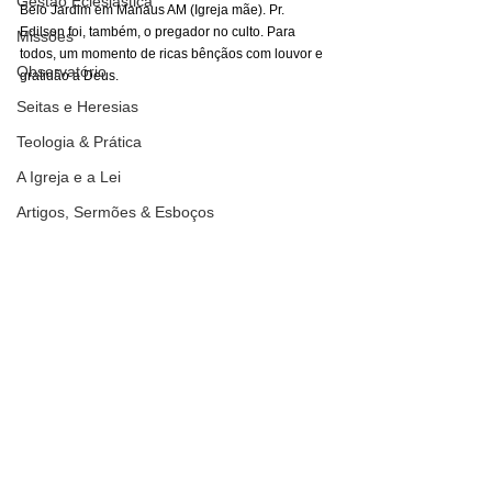
Gestão Eclesiástica
Belo Jardim em Manaus AM (Igreja mãe). Pr. 
Edilson foi, também, o pregador no culto. Para 
Missões
todos, um momento de ricas bênçãos com louvor e 
Observatório
gratidão a Deus.
Seitas e Heresias
Teologia & Prática
A Igreja e a Lei
Artigos, Sermões & Esboços