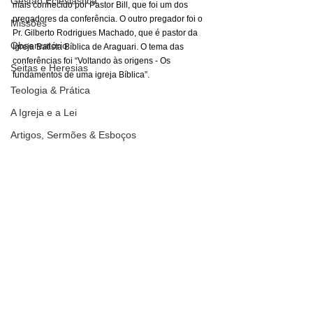
Gestão Eclesiástica
mais conhecido por Pastor Bill, que foi um dos 
pregadores da conferência. O outro pregador foi o 
Missões
Pr. Gilberto Rodrigues Machado, que é pastor da 
Observatório
Igreja Batista Bíblica de Araguari. O tema das 
conferências foi “Voltando às origens - Os 
Seitas e Heresias
fundamentos de uma igreja Bíblica”.
Teologia & Prática
A Igreja e a Lei
Artigos, Sermões & Esboços