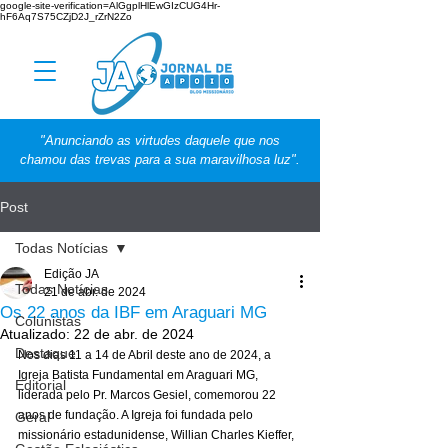
google-site-verification=AlGgplHlEwGIzCUG4Hr-
hF6Aq7S75CZjD2J_rZrN2Zo
"Anunciando as virtudes daquele que nos
chamou das trevas para a sua maravilhosa luz".
Post
Todas Notícias
Edição JA
Todas Notícias
21 de abr. de 2024
Os 22 anos da IBF em Araguari MG
Colunistas
Atualizado:
22 de abr. de 2024
Destaque
Nos dias 11 a 14 de Abril deste ano de 2024, a 
Igreja Batista Fundamental em Araguari MG, 
Editorial
liderada pelo Pr. Marcos Gesiel, comemorou 22 
anos de fundação. A Igreja foi fundada pelo 
Geral
missionário estadunidense, Willian Charles Kieffer, 