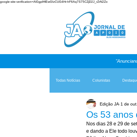
google-site-verification=AlGgplHlEwGIzCUG4Hr-hF6Aq7S75CZjD2J_rZrN2Zo
"Anunciand
Todas Notícias
Colunistas
Destaqu
Edição JA
1 de out
Teologia & Prática
A Igreja e a Lei
Os 53 anos
Nos dias 28 e 29 de se
e dando a Ele todo louv