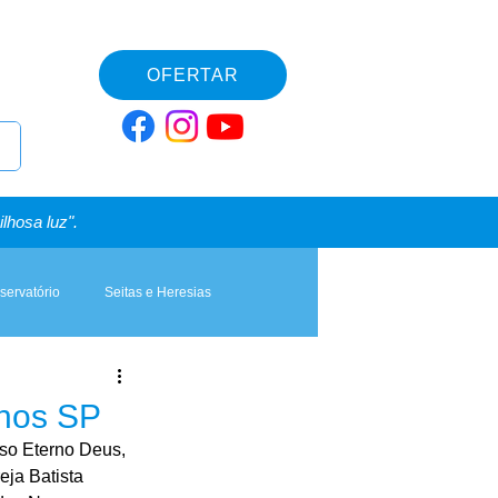
OFERTAR
lhosa luz".
servatório
Seitas e Heresias
hos SP
so Eterno Deus, 
eja Batista 