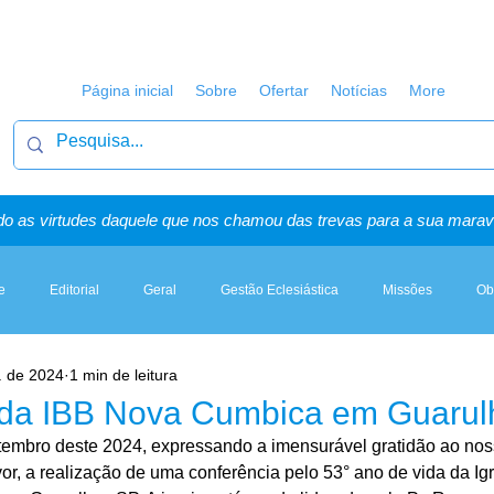
Página inicial
Sobre
Ofertar
Notícias
More
o as virtudes daquele que nos chamou das trevas para a sua maravi
e
Editorial
Geral
Gestão Eclesiástica
Missões
Ob
. de 2024
1 min de leitura
Artigos, Sermões & Esboços
 da IBB Nova Cumbica em Guarul
tembro deste 2024, expressando a imensurável gratidão ao nos
or, a realização de uma conferência pelo 53° ano de vida da Igr