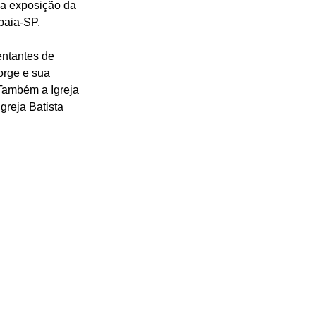
 a exposição da 
ibaia-SP.
ntantes de 
orge e sua 
Também a Igreja 
greja Batista 