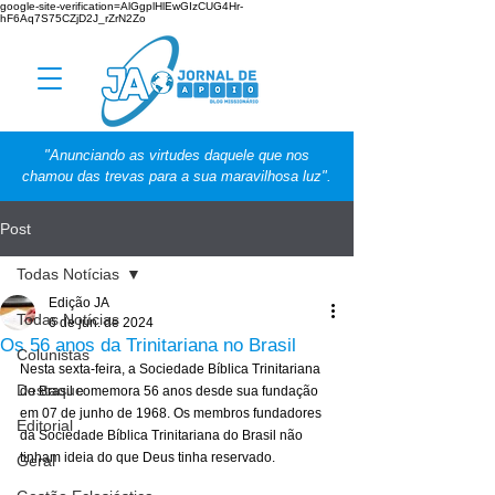
google-site-verification=AlGgplHlEwGIzCUG4Hr-
hF6Aq7S75CZjD2J_rZrN2Zo
"Anunciando as virtudes daquele que nos
chamou das trevas para a sua maravilhosa luz".
Post
Todas Notícias
Edição JA
Todas Notícias
6 de jun. de 2024
Os 56 anos da Trinitariana no Brasil
Colunistas
Nesta sexta-feira, a Sociedade Bíblica Trinitariana 
Destaque
do Brasil comemora 56 anos desde sua fundação 
em 07 de junho de 1968. Os membros fundadores 
Editorial
da Sociedade Bíblica Trinitariana do Brasil não 
tinham ideia do que Deus tinha reservado.
Geral