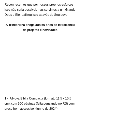
Reconhecemos que por nossos próprios esforços 
isso não seria possível, mas servimos a um Grande 
Deus e Ele realizou isso através do Seu povo.
A Trinitariana chega aos 56 anos de Brasil cheia 
de projetos e novidades:
1 -  A Nova Bíblia Compacta (formato 11,5 x 15,5 
cm), com 960 páginas (feita pensando no RS) com 
preço bem accessível (junho de 2024);