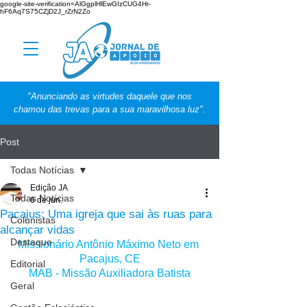
google-site-verification=AlGgplHlEwGIzCUG4Hr-
hF6Aq7S75CZjD2J_rZrN2Zo
"Anunciando as virtudes daquele que nos
chamou das trevas para a sua maravilhosa luz".
Post
Todas Notícias
Edição JA
Todas Notícias
6 de jun.
Pacajus: Uma igreja que sai às ruas para
Colunistas
alcançar vidas
Destaque
Missionário Antônio Máximo Neto em 
Pacajus, CE
Editorial
MAB - Missão Auxiliadora Batista
Geral