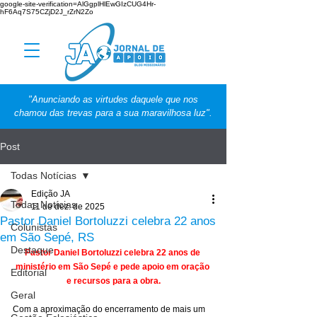
google-site-verification=AlGgplHlEwGIzCUG4Hr-
hF6Aq7S75CZjD2J_rZrN2Zo
"Anunciando as virtudes daquele que nos
chamou das trevas para a sua maravilhosa luz".
Post
Todas Notícias
Edição JA
Todas Notícias
11 de dez. de 2025
Pastor Daniel Bortoluzzi celebra 22 anos
Colunistas
em São Sepé, RS
Destaque
Pastor Daniel Bortoluzzi celebra 22 anos de 
ministério em São Sepé e pede apoio em oração 
Editorial
e recursos para a obra.
Geral
Com a aproximação do encerramento de mais um 