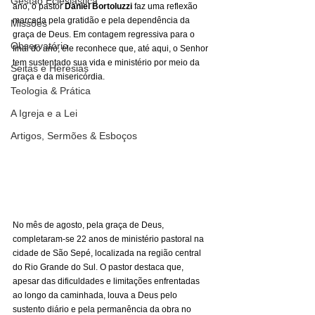
Gestão Eclesiástica
ano, o pastor 
Daniel Bortoluzzi
 faz uma reflexão 
marcada pela gratidão e pela dependência da 
Missões
graça de Deus. Em contagem regressiva para o 
Observatório
final do ano, ele reconhece que, até aqui, o Senhor 
tem sustentado sua vida e ministério por meio da 
Seitas e Heresias
graça e da misericórdia.
Teologia & Prática
A Igreja e a Lei
Artigos, Sermões & Esboços
No mês de agosto, pela graça de Deus, 
completaram-se 22 anos de ministério pastoral na 
cidade de São Sepé, localizada na região central 
do Rio Grande do Sul. O pastor destaca que, 
apesar das dificuldades e limitações enfrentadas 
ao longo da caminhada, louva a Deus pelo 
sustento diário e pela permanência da obra no 