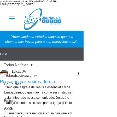
google-site-verification=AlGgplHlEwGIzCUG4Hr-
hF6Aq7S75CZjD2J_rZrN2Zo
"Anunciando as virtudes daquele que nos
chamou das trevas para a sua maravilhosa luz".
Post
Todas Notícias
Edição JA
Todas Notícias
6 de dez. de 2022
Pensamentos sobre a Igreja
Colunistas
Creio que a Igreja de Jesus é essencial à vida 
Destaque
cristã, de modo que não há como ser cristão sem 
estar integrado nessa comunidade. Jesus é o 
Editorial
cabeça de todas as coisas para a Igreja (Efésios 
1:22). 
Geral
É lamentável, para não dizer coisa pior, que em 