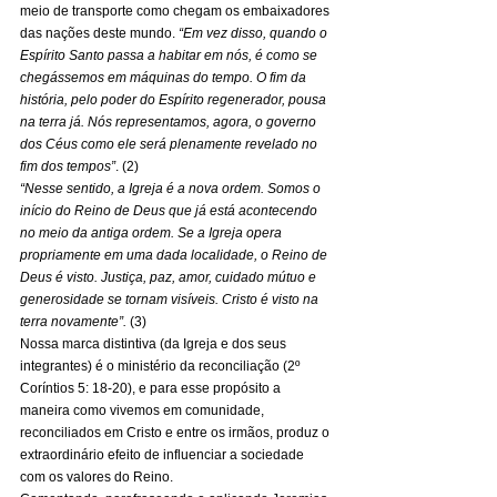
meio de transporte como chegam os embaixadores 
das nações deste mundo. 
“Em vez disso, quando o 
Espírito Santo passa a habitar em nós, é como se 
chegássemos em máquinas do tempo. O fim da 
história, pelo poder do Espírito regenerador, pousa 
na terra já. Nós representamos, agora, o governo 
dos Céus como ele será plenamente revelado no 
fim dos tempos”
. (2) 
“Nesse sentido, a Igreja é a nova ordem. Somos o 
início do Reino de Deus que já está acontecendo 
no meio da antiga ordem. Se a Igreja opera 
propriamente em uma dada localidade, o Reino de 
Deus é visto. Justiça, paz, amor, cuidado mútuo e 
generosidade se tornam visíveis. Cristo é visto na 
terra novamente”. 
(3) 
Nossa marca distintiva (da Igreja e dos seus 
integrantes) é o ministério da reconciliação (2º 
Coríntios 5: 18-20), e para esse propósito a 
maneira como vivemos em comunidade, 
reconciliados em Cristo e entre os irmãos, produz o 
extraordinário efeito de influenciar a sociedade 
com os valores do Reino. 