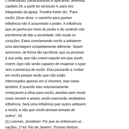
Comentando, parafraseando e aplicando Jeremias 
capítulo 29, a partir do versículo 4, para nós 
integrantes da Igreja, Timothy Keller diz: 
“Para 
vocês, Deus disse: o caminho para ganhar 
influência não é assumindo o poder. A influência 
que se ganha por meio do poder e do controle não 
transforma de fato a sociedade; não muda os 
corações. Estou conclamando vocês a adotarem 
uma abordagem completamente diferente. Sejam 
amorosos, de forma tão sacrificial, que as pessoas 
à sua volta, que não creem naquilo em que vocês 
creem, logo não serão capazes de imaginar o lugar 
sem a presença de vocês. Elas passarão a confiar 
em vocês porque verão que não estão 
interessados apenas em si mesmos, mas nelas 
também. E quando elas voluntariamente 
começarem a olhar para vocês, atraídas pelo modo 
como servem e amam, vocês exercerão verdadeira 
influência. Será uma influência que outros atribuem 
a vocês, e não que vocês tenham tomado de 
outros”. 
(4) 
(1) 
Leeman, Jonatham. Por que se enfurecem as 
nações, 1ª ed. Rio de Janeiro: Thomas Nelson, 