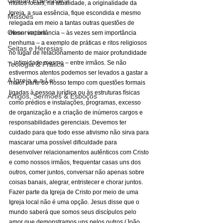
Gestão Eclesiástica
muitos locais, na atualidade, a originalidade da 
Igreja, a sua essência, fique escondida e mesmo 
Missões
relegada em meio a tantas outras questões de 
Observatório
menor importância – às vezes sem importância 
nenhuma – a exemplo de práticas e ritos religiosos 
Seitas e Heresias
no lugar de relacionamento de maior profundidade 
– intimidade mesmo – entre irmãos. Se não 
Teologia & Prática
estivermos atentos podemos ser levados a gastar a 
A Igreja e a Lei
maior parte do nosso tempo com questões formais 
ligadas à pessoa jurídica ou às estruturas físicas 
Artigos, Sermões & Esboços
como prédios e instalações, programas, excesso 
de organização e a criação de inúmeros cargos e 
responsabilidades gerenciais. Devemos ter 
cuidado para que todo esse ativismo não sirva para 
mascarar uma possível dificuldade para 
desenvolver relacionamentos autênticos com Cristo 
e como nossos irmãos, frequentar casas uns dos 
outros, comer juntos, conversar não apenas sobre 
coisas banais, alegrar, entristecer e chorar juntos. 
Fazer parte da Igreja de Cristo por meio de uma 
Igreja local não é uma opção. Jesus disse que o 
mundo saberá que somos seus discípulos pelo 
amor que demonstramos uns pelos outros (João 