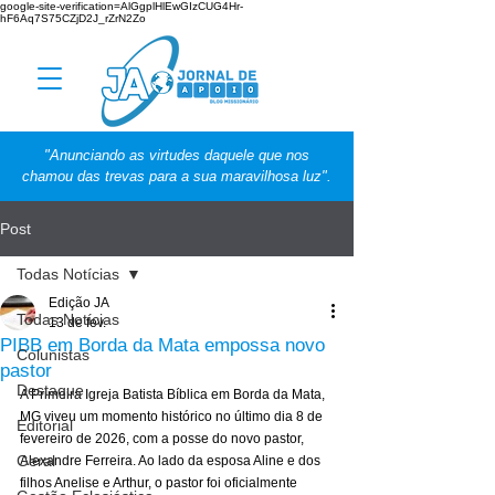
google-site-verification=AlGgplHlEwGIzCUG4Hr-
hF6Aq7S75CZjD2J_rZrN2Zo
"Anunciando as virtudes daquele que nos
chamou das trevas para a sua maravilhosa luz".
Post
Todas Notícias
Edição JA
Todas Notícias
13 de fev.
PIBB em Borda da Mata empossa novo
Colunistas
pastor
Destaque
A Primeira Igreja Batista Bíblica em Borda da Mata, 
MG viveu um momento histórico no último dia 8 de 
Editorial
fevereiro de 2026, com a posse do novo pastor, 
Geral
Alexandre Ferreira. Ao lado da esposa Aline e dos 
filhos Anelise e Arthur, o pastor foi oficialmente 