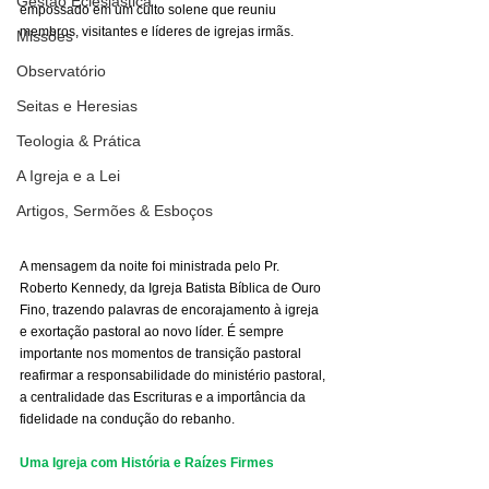
Gestão Eclesiástica
empossado em um culto solene que reuniu 
membros, visitantes e líderes de igrejas irmãs.
Missões
Observatório
Seitas e Heresias
Teologia & Prática
A Igreja e a Lei
Artigos, Sermões & Esboços
A mensagem da noite foi ministrada pelo Pr. 
Roberto Kennedy, da Igreja Batista Bíblica de Ouro 
Fino, trazendo palavras de encorajamento à igreja 
e exortação pastoral ao novo líder. É sempre 
importante nos momentos de transição pastoral 
reafirmar a responsabilidade do ministério pastoral, 
a centralidade das Escrituras e a importância da 
fidelidade na condução do rebanho.
Uma Igreja com História e Raízes Firmes