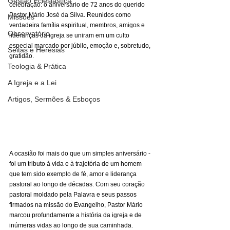
Gestão Eclesiástica
celebração: o aniversário de 72 anos do querido 
Pastor Mário José da Silva. Reunidos como 
Missões
verdadeira família espiritual, membros, amigos e 
Observatório
lideranças da igreja se uniram em um culto 
especial marcado por júbilo, emoção e, sobretudo, 
Seitas e Heresias
gratidão.
Teologia & Prática
A Igreja e a Lei
Artigos, Sermões & Esboços
A ocasião foi mais do que um simples aniversário - 
foi um tributo à vida e à trajetória de um homem 
que tem sido exemplo de fé, amor e liderança 
pastoral ao longo de décadas. Com seu coração 
pastoral moldado pela Palavra e seus passos 
firmados na missão do Evangelho, Pastor Mário 
marcou profundamente a história da igreja e de 
inúmeras vidas ao longo de sua caminhada.