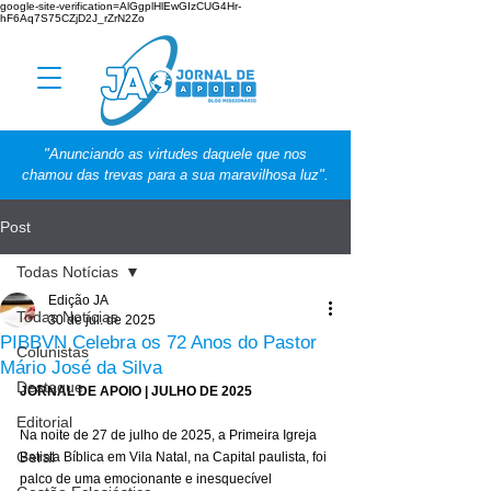
google-site-verification=AlGgplHlEwGIzCUG4Hr-
hF6Aq7S75CZjD2J_rZrN2Zo
"Anunciando as virtudes daquele que nos
chamou das trevas para a sua maravilhosa luz".
Post
Todas Notícias
Edição JA
Todas Notícias
30 de jul. de 2025
PIBBVN Celebra os 72 Anos do Pastor
Colunistas
Mário José da Silva
Destaque
JORNAL DE APOIO | JULHO DE 2025
Editorial
Na noite de 27 de julho de 2025, a Primeira Igreja 
Geral
Batista Bíblica em Vila Natal, na Capital paulista, foi 
palco de uma emocionante e inesquecível 