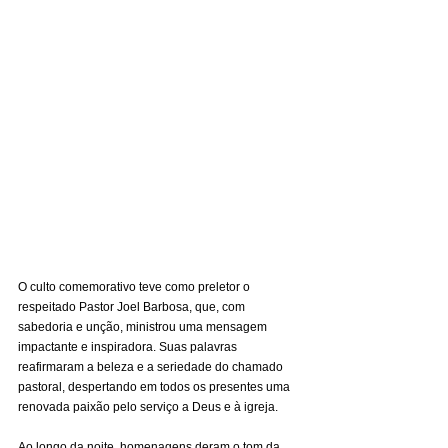
O culto comemorativo teve como preletor o 
respeitado Pastor Joel Barbosa, que, com 
sabedoria e unção, ministrou uma mensagem 
impactante e inspiradora. Suas palavras 
reafirmaram a beleza e a seriedade do chamado 
pastoral, despertando em todos os presentes uma 
renovada paixão pelo serviço a Deus e à igreja.
Ao longo da noite, homenagens deram o tom da 