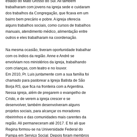
estado do Mato Grosso do Sul. Ali também 
trabalharam com jovens na igreja sede e cuidaram 
dos trabalhos da Congregação, que ficava em um 
bairro bem precário e pobre. A igreja oferecia 
alguns trabalhos sociais, como cursos de trabalhos 
manuais, atendimento médico, alimentação entre 
outros e eles trabalharam na coordenação. 
Na mesma ocasião, tiveram oportunidade trabalhar 
com os índios da região. Anne e André se 
envolviam nos ministérios da igreja, trabalhando 
com crianças, com teatro e no louvor.
Em 2010, Pr. Luis juntamente com a sua família foi 
chamado para pastorear a Igreja Batista de São 
Borja RS, que fica na fronteira com a Argentina. 
Nessa igreja, além de pregarem o evangelho de 
Cristo, e de verem a igreja crescer e se 
desenvolver, também desenvolveram alguns 
projetos sociais, para alcançar os moradores 
ribeirinhos e das comunidades mais carentes da 
região. Ali permaneceram até 2017. E foi ali que 
Regina formou-se na Universidade Federal do 
Pampa em Serviço Social. Depois foram membros 