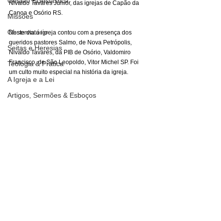
Gestão Eclesiástica
Nivaldo Tavares Júnior, das igrejas de Capão da 
Canoa e Osório RS.
Missões
Observatório
Neste dia a igreja contou com a presença dos 
queridos pastores Salmo, de Nova Petrópolis, 
Seitas e Heresias
Nivaldo Tavares, da PIB de Osório, Valdomiro 
Francisco, de São Leopoldo, Vitor Michel SP. Foi 
Teologia & Prática
um culto muito especial na história da igreja. 
A Igreja e a Lei
Artigos, Sermões & Esboços