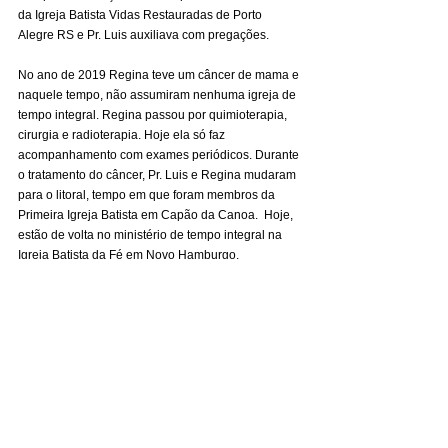
da Igreja Batista Vidas Restauradas de Porto 
Alegre RS e Pr. Luis auxiliava com pregações.
No ano de 2019 Regina teve um câncer de mama e 
naquele tempo, não assumiram nenhuma igreja de 
tempo integral. Regina passou por quimioterapia, 
cirurgia e radioterapia. Hoje ela só faz 
acompanhamento com exames periódicos. Durante 
o tratamento do câncer, Pr. Luis e Regina mudaram 
para o litoral, tempo em que foram membros da 
Primeira Igreja Batista em Capão da Canoa.  Hoje, 
estão de volta no ministério de tempo integral na 
Igreja Batista da Fé em Novo Hamburgo.
Contato com Pr. Luiz Fernando pelo WhatsApp: 
(51) 8169-0346
Com informações enviadas pela irmã Noeli 
Francisca de Almeida
Observatório