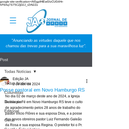
google-site-verification=AlGgplHlEwGIzCUG4Hr-
hF6Aq7S75CZjD2J_rZrN2Zo
"Anunciando as virtudes daquele que nos
chamou das trevas para a sua maravilhosa luz".
Post
Todas Notícias
Edição JA
Todas Notícias
2 de abr. de 2024
Posse pastoral em Novo Hamburgo RS
Colunistas
No dia 02 de março deste ano de 2024, a Igreja 
Destaque
Batista da Fé em Novo Hamburgo RS teve o culto 
de agradecimento pelos 28 anos de trabalho do 
Editorial
pastor Vilcio Flôres e sua esposa Diva, e a posse 
dos novos obreiros pastor Luiz Fernando Galeão 
Geral
da Rosa e sua esposa Regina. O preletor foi o Pr. 