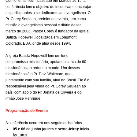
Com o tema 
“Ide”
, baseado em Marcos 16.15, a 
conferência tem o objetivo de incentivar e encorajar 
os participantes a se dedicarem ao evangelismo. O 
Pr. Corey Seulean, preletor do evento, tem como 
missão o evangelismo pessoal e diário desde 
março de 2006. Pastor Corey é fundador da Igreja 
Batista Hopewell, localizada em Longmont, 
Colorado, EUA, onde atua desde 1994.
A Igreja Batista Hopewell tem um forte 
compromisso missionário, apoiando cerca de 60 
missionários ao redor do mundo. Um desses 
missionários é o Pr. Davi Whitmore, que, 
juntamente com sua família, atua no Brasil. Ele é o 
responsável pela vinda do Pr. Corey Seulean ao 
país, com apoio do Pr. Jonata de Oliveira e do 
irmão José Henrique.
Programação do Evento
A conferência ocorrerá nos seguintes horários:
05 e 06 de junho (quinta e sexta-feira):
 Início 
às 19h30.