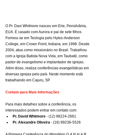
O Pr. Davi Whitmore nasceu em Erie, Pensilvânia, 
EUA. É casado com Aurora e pai de sete filhos. 
Formou-se em Teologia pelo Hyles-Anderson 
College, em Crown Point, Indiana, em 1998. Desde 
2004, atua como missionário no Brasil. Trabalhou 
com a Igreja Batista Nova Vida, em Taubaté, como 
pastor de evangelismo e implantador de igrejas. 
Além disso, realiza conferências evangelísticas em 
diversas igrejas pelo país. Neste momento está 
trabalhando em Cajuru, SP.
Contato para Mais Informações
Para mais detalhes sobre a conferência, os 
interessados podem entrar em contato com:
Pr. David Whitmore
 - (12) 98224-2661
Pr. Alexandre Oliveira
 - (16) 99236-5526
A Primeira Conferência do Ministério G.A.N.H.A.R. 