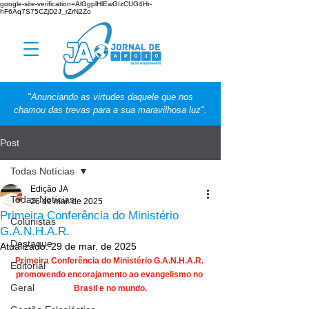
google-site-verification=AlGgplHlEwGIzCUG4Hr-
hF6Aq7S75CZjD2J_rZrN2Zo
"Anunciando as virtudes daquele que nos
chamou das trevas para a sua maravilhosa luz".
Post
Todas Notícias
Edição JA
Todas Notícias
26 de mar. de 2025
Primeira Conferência do Ministério
Colunistas
G.A.N.H.A.R.
Destaque
Atualizado:
29 de mar. de 2025
Primeira Conferência do Ministério G.A.N.H.A.R. 
Editorial
promovendo encorajamento ao evangelismo no 
Geral
Brasil e no mundo.