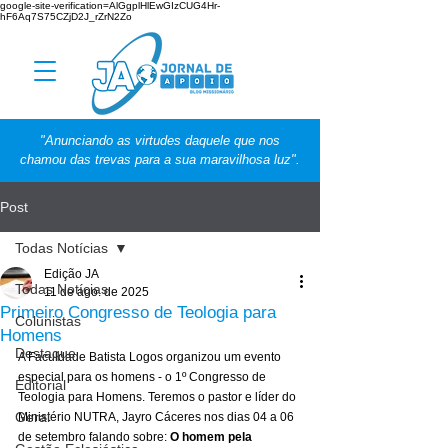
google-site-verification=AlGgplHlEwGIzCUG4Hr-
hF6Aq7S75CZjD2J_rZrN2Zo
"Anunciando as virtudes daquele que nos
chamou das trevas para a sua maravilhosa luz".
Post
Todas Notícias
Edição JA
Todas Notícias
11 de ago. de 2025
Primeiro Congresso de Teologia para
Colunistas
Homens
Destaque
A Faculdade Batista Logos organizou um evento 
especial para os homens - o 1º Congresso de 
Editorial
Teologia para Homens. Teremos o pastor e líder do 
Geral
Ministério NUTRA, Jayro Cáceres nos dias 04 a 06 
de setembro falando sobre: 
O homem pela 