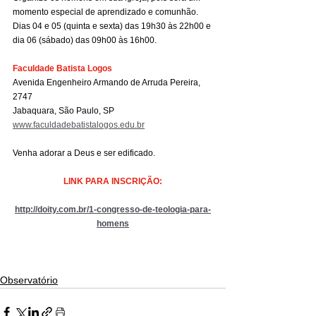
momento especial de aprendizado e comunhão. 
Dias 04 e 05 (quinta e sexta) das 19h30 às 22h00 e 
dia 06 (sábado) das 09h00 às 16h00.
Faculdade Batista Logos
Avenida Engenheiro Armando de Arruda Pereira, 
2747
Jabaquara, São Paulo, SP
www.faculdadebatistalogos.edu.br
Venha adorar a Deus e ser edificado.
LINK PARA INSCRIÇÃO:
http://doity.com.br/1-congresso-de-teologia-para-
homens
Observatório