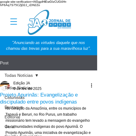
google-site-verification=AlGgplHlEwGIzCUG4Hr-
hF6Aq7S75CZjD2J_rZrN2Zo
"Anunciando as virtudes daquele que nos
chamou das trevas para a sua maravilhosa luz".
Post
Todas Notícias
Edição JA
Todas Notícias
9 de fev. de 2025
Projeto Apurinãs: Evangelização e
Colunistas
discipulado entre povos indígenas
Destaque
No coração da Amazônia, entre os municípios de 
Tapauá e Beruri, no Rio Purus, um trabalho 
Editorial
missionário tem levado a mensagem do evangelho 
Geral
às comunidades indígenas do povo Apurinã. O 
Projeto Apurinãs, uma iniciativa de evangelização e 