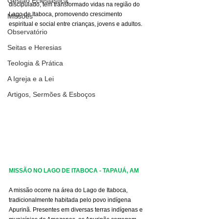
Gestão Eclesiástica
discipulado, tem transformado vidas na região do 
Lago de Itaboca, promovendo crescimento 
Missões
espiritual e social entre crianças, jovens e adultos.
Observatório
Seitas e Heresias
Teologia & Prática
A Igreja e a Lei
Artigos, Sermões & Esboços
MISSÃO NO LAGO DE ITABOCA - TAPAUÁ, AM
A missão ocorre na área do Lago de Itaboca, 
tradicionalmente habitada pelo povo indígena 
Apurinã. Presentes em diversas terras indígenas e 