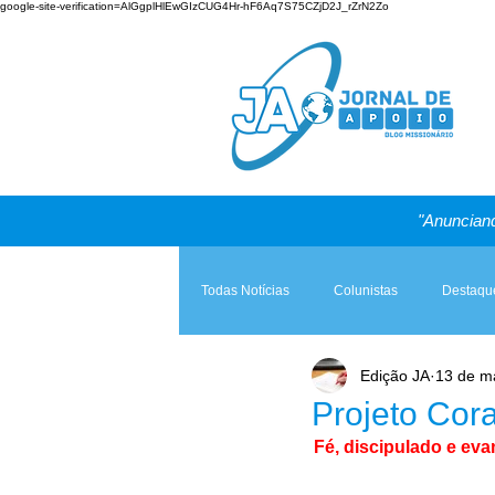
google-site-verification=AlGgplHlEwGIzCUG4Hr-hF6Aq7S75CZjD2J_rZrN2Zo
"Anunciand
Todas Notícias
Colunistas
Destaqu
Edição JA
13 de ma
Teologia & Prática
A Igreja e a Lei
Projeto Cor
Fé, discipulado e eva