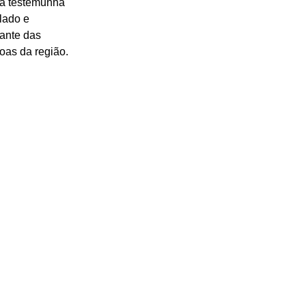
ia testemunha 
lado e 
ante das 
soas da região.