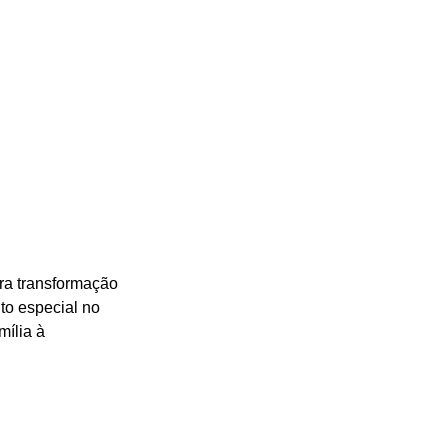
ra transformação 
to especial no 
ília à 