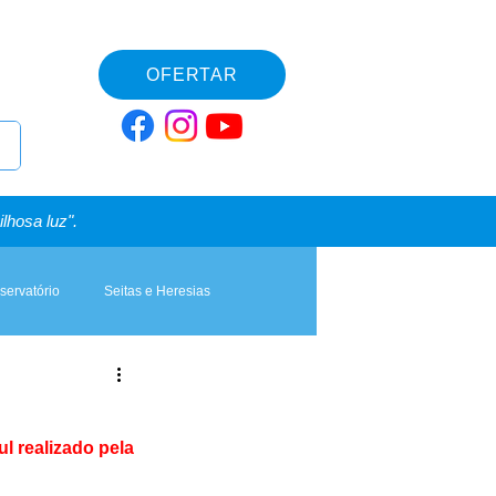
OFERTAR
lhosa luz".
servatório
Seitas e Heresias
l realizado pela 