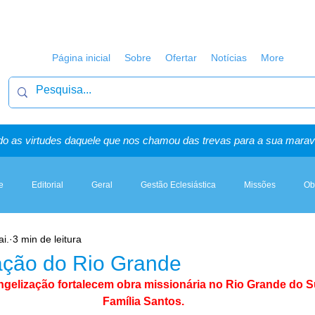
Página inicial
Sobre
Ofertar
Notícias
More
o as virtudes daquele que nos chamou das trevas para a sua maravi
e
Editorial
Geral
Gestão Eclesiástica
Missões
Ob
i.
3 min de leitura
Artigos, Sermões & Esboços
ação do Rio Grande
ngelização fortalecem obra missionária no Rio Grande do Su
Família Santos.