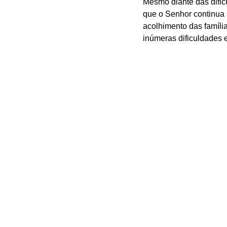
Mesmo diante das dific
que o Senhor continua s
acolhimento das família
inúmeras dificuldades e