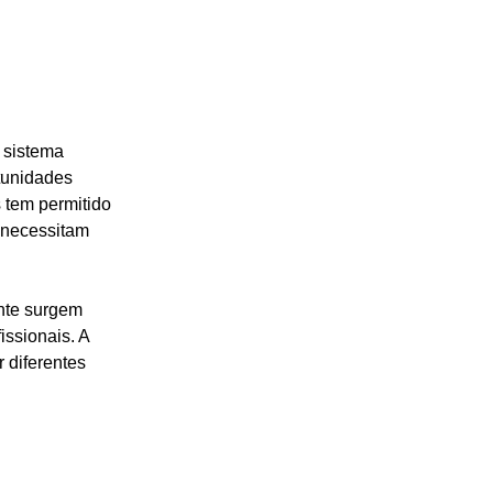
 sistema 
tunidades 
 tem permitido 
 necessitam 
nte surgem 
ssionais. A 
 diferentes 