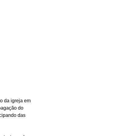
 da igreja em 
pagação do 
cipando das 