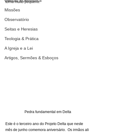
Gestão Eclesiástica
torna muito pequeno. 
Missões
Observatório
Seitas e Heresias
Teologia & Prática
A Igreja e a Lei
Artigos, Sermões & Esboços
Pedra fundamental em Delta
Este é o terceiro ano do Projeto Delta que neste 
mês de junho comemora aniversário.  Os irmãos ali 