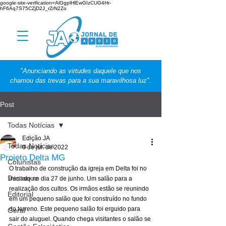
google-site-verification=AlGgplHlEwGIzCUG4Hr-
hF6Aq7S75CZjD2J_rZrN2Zo
"Anunciando as virtudes daquele que nos
chamou das trevas para a sua maravilhosa luz".
Post
Todas Notícias
Edição JA
Todas Notícias
9 de jul. de 2022
Projeto Delta MG
Colunistas
O trabalho de construção da igreja em Delta foi no 
Destaque
iniciado no dia 27 de junho. Um salão para a 
realização dos cultos. Os irmãos estão se reunindo 
Editorial
em um pequeno salão que foi construído no fundo 
do terreno. Este pequeno salão foi erguido para 
Geral
sair do aluguel. Quando chega visitantes o salão se 