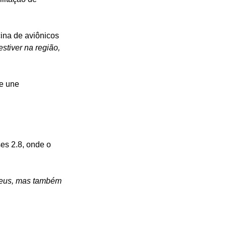
ina de aviônicos 
stiver na região, 
e une 
es 2.8, onde o 
Deus, mas também 