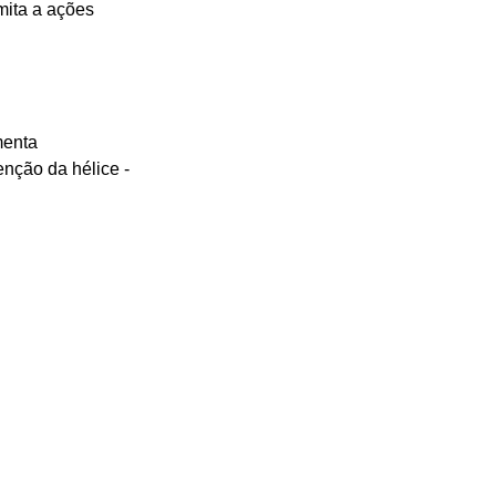
mita a ações 
menta 
nção da hélice - 