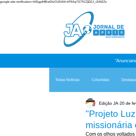
google-site-verification=AlGgplHlEwGIzCUG4Hr-hF6Aq7S75CZjD2J_rZrN2Zo
"Anunciand
Todas Notícias
Colunistas
Destaqu
Edição JA
20 de fe
Teologia & Prática
A Igreja e a Lei
"Projeto Lu
missionária 
Com os olhos voltados 