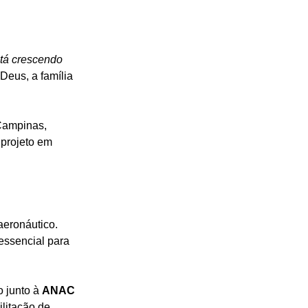
tá crescendo 
Deus, a família 
Campinas, 
 projeto em 
aeronáutico. 
essencial para 
 junto à 
ANAC
litação de 