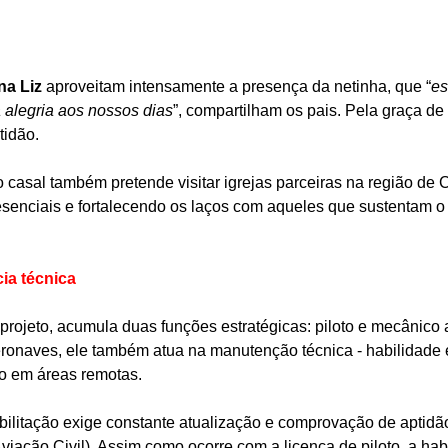
na Liz
 aproveitam intensamente a presença da netinha, que “
es
 alegria aos nossos dias
”, compartilham os pais. Pela graça de 
tidão.
o casal também pretende visitar igrejas parceiras na região de 
resenciais e fortalecendo os laços com aqueles que sustentam o
cia técnica
projeto, acumula duas funções estratégicas: piloto e mecânico 
ronaves, ele também atua na manutenção técnica - habilidade 
vo em áreas remotas.
bilitação exige constante atualização e comprovação de aptidão
iação Civil). Assim como ocorre com a licença de piloto, a habi