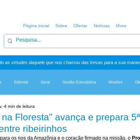
Página inicial
Sobre
Ofertar
Notícias
More
o as virtudes daquele que nos chamou das trevas para a sua maravi
e
Editorial
Geral
Gestão Eclesiástica
Missões
Ob
v.
4 min de leitura
Artigos, Sermões & Esboços
z na Floresta" avança e prepara 5
entre ribeirinhos
para os rios da Amazônia e o coração firmado na missão, o 
Pro