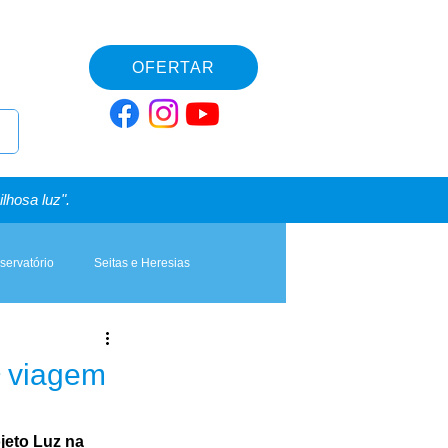
OFERTAR
lhosa luz".
servatório
Seitas e Heresias
ª viagem
jeto Luz na 