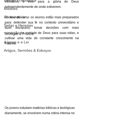
Gestão Eclesiástica
ministério, e viver para a glória de Deus 
independentemente de onde estiverem.
Missões
Observatório
Ao final do curso os alunos estão mais preparados 
para: defender sua fé no contexto universitário e 
Seitas e Heresias
fazer discípulos; tomar decisões com mais 
convicção da vontade de Deus para suas vidas; e 
Teologia & Prática
cultivar uma vida de constante crescimento na 
A Igreja e a Lei
Palavra.
Artigos, Sermões & Esboços
Os jovens estudam matérias bíblicas e teológicas 
diariamente, se envolvem numa rotina intensa no 