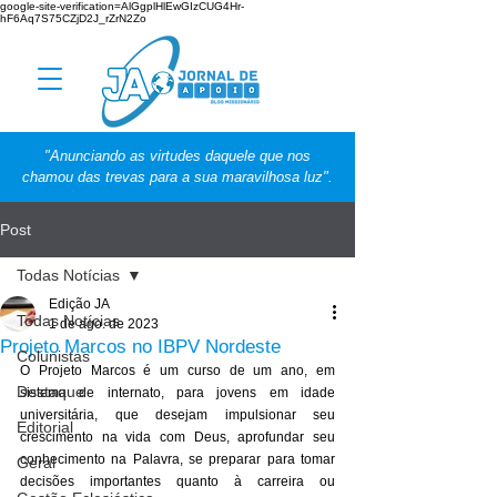
google-site-verification=AlGgplHlEwGIzCUG4Hr-
hF6Aq7S75CZjD2J_rZrN2Zo
"Anunciando as virtudes daquele que nos
chamou das trevas para a sua maravilhosa luz".
Post
Todas Notícias
Edição JA
Todas Notícias
1 de ago. de 2023
Projeto Marcos no IBPV Nordeste
Colunistas
O Projeto Marcos é um curso de um ano, em 
Destaque
sistema de internato, para jovens em idade 
universitária, que desejam impulsionar seu 
Editorial
crescimento na vida com Deus, aprofundar seu 
conhecimento na Palavra, se preparar para tomar 
Geral
decisões importantes quanto à carreira ou 