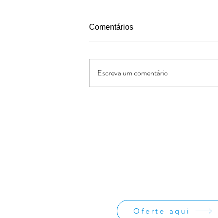
Comentários
Escreva um comentário
Capelania Cristã: Maurício e
Delfina, 24 anos de ministério
Oferte:
O Jornal de Apoio é um ministério sem
lucrativos. As ofertas e doações serve
os custos administrativos da missão
divulgação da obra missionária.
Oferte aqui