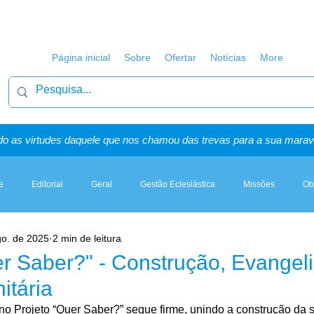
Página inicial
Sobre
Ofertar
Notícias
More
o as virtudes daquele que nos chamou das trevas para a sua maravi
e
Editorial
Geral
Gestão Eclesiástica
Missões
Ob
go. de 2025
2 min de leitura
Artigos, Sermões & Esboços
er Saber?" - Construção, Evangel
tária
 no Projeto “Quer Saber?” segue firme, unindo a construção da