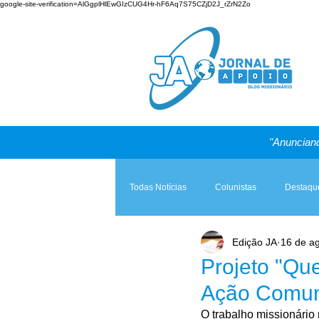
google-site-verification=AlGgplHlEwGIzCUG4Hr-hF6Aq7S75CZjD2J_rZrN2Zo
"Anunciand
Todas Notícias
Colunistas
Destaqu
Edição JA
16 de a
Teologia & Prática
A Igreja e a Lei
Projeto "Qu
Ação Comuni
O trabalho missionário