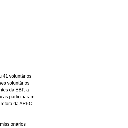
 41 voluntários 
es voluntários, 
ntes da EBF, a 
nças participaram 
iretora da APEC 
missionários 