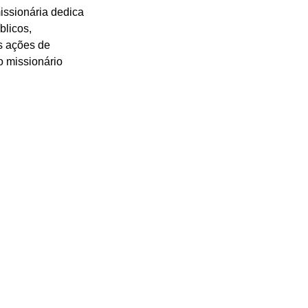
issionária dedica 
blicos, 
s ações de 
o missionário 