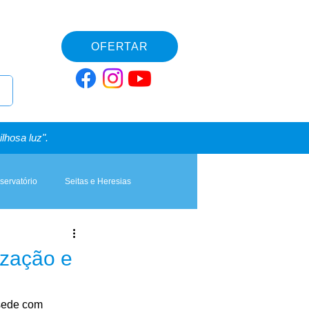
OFERTAR
lhosa luz".
servatório
Seitas e Heresias
ização e
 sede com 