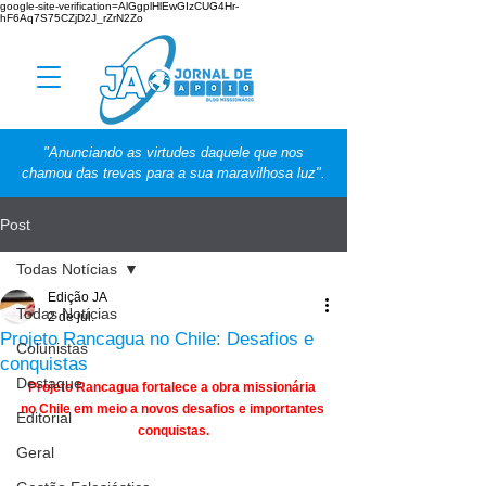
google-site-verification=AlGgplHlEwGIzCUG4Hr-
hF6Aq7S75CZjD2J_rZrN2Zo
"Anunciando as virtudes daquele que nos
chamou das trevas para a sua maravilhosa luz".
Post
Todas Notícias
Edição JA
Todas Notícias
2 de jul.
Projeto Rancagua no Chile: Desafios e
Colunistas
conquistas
Destaque
Projeto Rancagua fortalece a obra missionária 
no Chile em meio a novos desafios e importantes 
Editorial
conquistas.
Geral