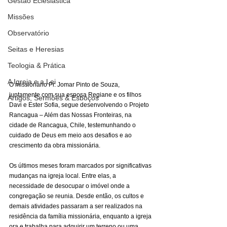
Gestão Eclesiástica
Missões
Observatório
Seitas e Heresias
Teologia & Prática
A Igreja e a Lei
O missionário Pr. Jomar Pinto de Souza, 
juntamente com sua esposa Regiane e os filhos 
Artigos, Sermões & Esboços
Davi e Ester Sofia, segue desenvolvendo o Projeto 
Rancagua – Além das Nossas Fronteiras, na 
cidade de Rancagua, Chile, testemunhando o 
cuidado de Deus em meio aos desafios e ao 
crescimento da obra missionária.
Os últimos meses foram marcados por significativas 
mudanças na igreja local. Entre elas, a 
necessidade de desocupar o imóvel onde a 
congregação se reunia. Desde então, os cultos e 
demais atividades passaram a ser realizados na 
residência da família missionária, enquanto a igreja 
ora e trabalha para adquirir um terreno ou uma 