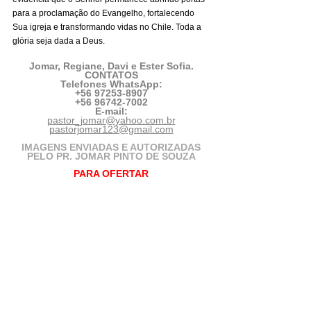
para a proclamação do Evangelho, fortalecendo 
Sua igreja e transformando vidas no Chile. Toda a 
glória seja dada a Deus.
Jomar, Regiane, Davi e Ester Sofia.
CONTATOS
Telefones WhatsApp:
+56 97253-8907
+56 96742-7002
E-mail:
pastor_jomar@yahoo.com.br
pastorjomar123@gmail.com
IMAGENS ENVIADAS E AUTORIZADAS
PELO PR. JOMAR PINTO DE SOUZA
PARA OFERTAR
As ofertas destinadas ao sustento deste 
Projeto podem ser encaminhadas para as 