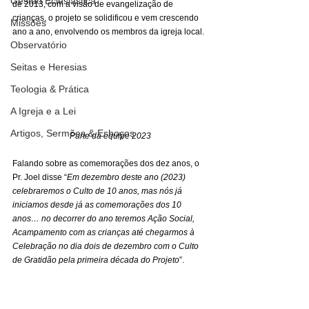
Gestão Eclesiástica
de 2013, com a visão de evangelização de 
crianças, o projeto se solidificou e vem crescendo 
Missões
ano a ano, envolvendo os membros da igreja local. 
Observatório
Seitas e Heresias
Teologia & Prática
A Igreja e a Lei
Artigos, Sermões & Esboços
Parte da equipe 2023
Falando sobre as comemorações dos dez anos, o 
Pr. Joel disse “
Em dezembro deste ano (2023) 
celebraremos o Culto de 10 anos, mas nós já 
iniciamos desde já as comemorações dos 10 
anos… no decorrer do ano teremos Ação Social, 
Acampamento com as crianças até chegarmos à 
Celebração no dia dois de dezembro com o Culto 
de Gratidão pela primeira década do Projeto
”. 