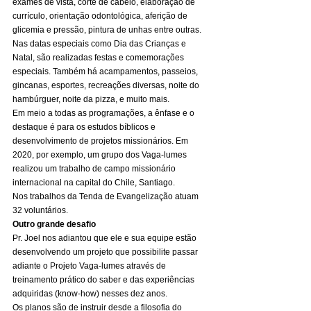
exames de vista, corte de cabelo, elaboração de 
currículo, orientação odontológica, aferição de 
glicemia e pressão, pintura de unhas entre outras. 
Nas datas especiais como Dia das Crianças e 
Natal, são realizadas festas e comemorações 
especiais. Também há acampamentos, passeios, 
gincanas, esportes, recreações diversas, noite do 
hambúrguer, noite da pizza, e muito mais. 
Em meio a todas as programações, a ênfase e o 
destaque é para os estudos bíblicos e 
desenvolvimento de projetos missionários. Em 
2020, por exemplo, um grupo dos Vaga-lumes 
realizou um trabalho de campo missionário 
internacional na capital do Chile, Santiago. 
Nos trabalhos da Tenda de Evangelização atuam 
32 voluntários. 
Outro grande desafio
Pr. Joel nos adiantou que ele e sua equipe estão 
desenvolvendo um projeto que possibilite passar 
adiante o Projeto Vaga-lumes através de 
treinamento prático do saber e das experiências 
adquiridas (know-how) nesses dez anos. 
Os planos são de instruir desde a filosofia do 