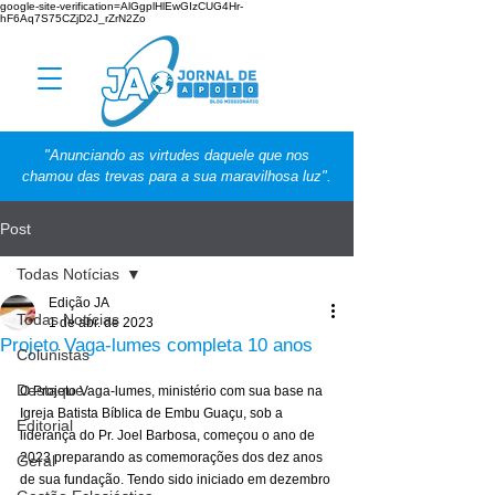
google-site-verification=AlGgplHlEwGIzCUG4Hr-
hF6Aq7S75CZjD2J_rZrN2Zo
"Anunciando as virtudes daquele que nos
chamou das trevas para a sua maravilhosa luz".
Post
Todas Notícias
Edição JA
Todas Notícias
1 de abr. de 2023
Projeto Vaga-lumes completa 10 anos
Colunistas
Destaque
O Projeto Vaga-lumes, ministério com sua base na 
Igreja Batista Bíblica de Embu Guaçu, sob a 
Editorial
liderança do Pr. Joel Barbosa, começou o ano de 
2023 preparando as comemorações dos dez anos 
Geral
de sua fundação. Tendo sido iniciado em dezembro 