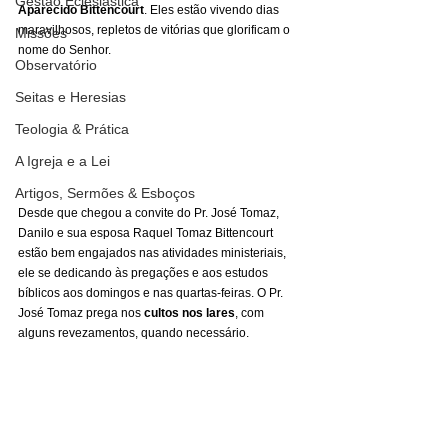
Gestão Eclesiástica
Aparecido Bittencourt
. Eles estão vivendo dias 
maravilhosos, repletos de vitórias que glorificam o 
Missões
nome do Senhor.
Observatório
Seitas e Heresias
Teologia & Prática
A Igreja e a Lei
Artigos, Sermões & Esboços
Desde que chegou a convite do Pr. José Tomaz, 
Danilo e sua esposa Raquel Tomaz Bittencourt 
estão bem engajados nas atividades ministeriais, 
ele se dedicando às pregações e aos estudos 
bíblicos aos domingos e nas quartas-feiras. O Pr. 
José Tomaz prega nos 
cultos nos lares
, com 
alguns revezamentos, quando necessário.