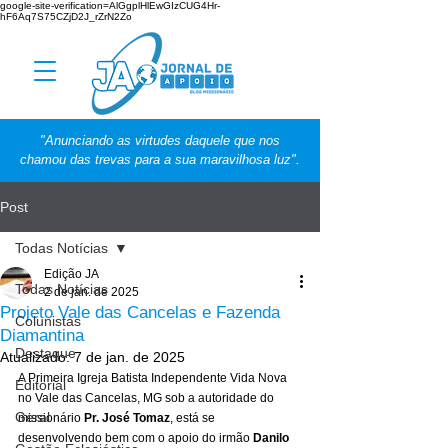
google-site-verification=AlGgplHlEwGIzCUG4Hr-
hF6Aq7S75CZjD2J_rZrN2Zo
"Anunciando as virtudes daquele que nos
chamou das trevas para a sua maravilhosa luz".
Post
Todas Notícias
Edição JA
Todas Notícias
2 de jan. de 2025
Projeto Vale das Cancelas e Fazenda
Colunistas
Diamantina
Destaque
Atualizado:
7 de jan. de 2025
A Primeira Igreja Batista Independente Vida Nova 
Editorial
no Vale das Cancelas, MG sob a autoridade do 
Geral
missionário 
Pr. José Tomaz
, está se 
desenvolvendo bem com o apoio do irmão 
Danilo 